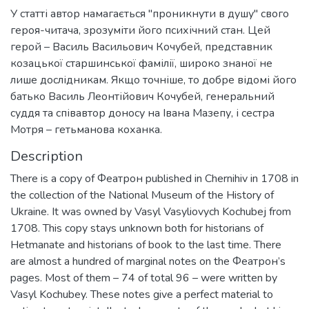
У статті автор намагається "проникнути в душу" свого
героя-читача, зрозуміти його психічний стан. Цей
герой – Василь Васильович Кочубей, представник
козацької старшинської фамілії, широко знаної не
лише дослідникам. Якщо точніше, то добре відомі його
батько Василь Леонтійович Кочубей, генеральний
суддя та співавтор доносу на Івана Мазепу, і сестра
Мотря – гетьманова коханка.
Description
There is a copy of Феатрон published in Chernihiv in 1708 in
the collection of the National Museum of the History of
Ukraine. It was owned by Vasyl Vasyliovych Kochubej from
1708. This copy stays unknown both for historians of
Hetmanate and historians of book to the last time. There
are almost a hundred of marginal notes on the Феатрон’s
pages. Most of them – 74 of total 96 – were written by
Vasyl Kochubey. These notes give a perfect material to