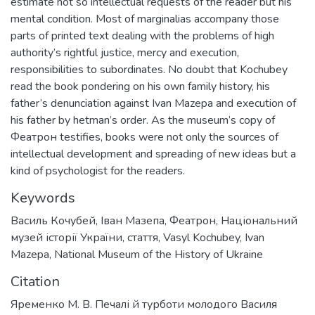
estimate not so intellectual requests of the reader but his
mental condition. Most of marginalias accompany those
parts of printed text dealing with the problems of high
authority’s rightful justice, mercy and execution,
responsibilities to subordinates. No doubt that Kochubey
read the book pondering on his own family history, his
father’s denunciation against Ivan Mazepa and execution of
his father by hetman’s order. As the museum’s copy of
Феатрон testifies, books were not only the sources of
intellectual development and spreading of new ideas but a
kind of psychologist for the readers.
Keywords
Василь Кочубей
,
Іван Мазепа
,
Феатрон
,
Національний
музей історії України
,
стаття
,
Vasyl Kochubey
,
Ivan
Mazepa
,
National Museum of the History of Ukraine
Citation
Яременко М. В. Печалі й турботи молодого Василя