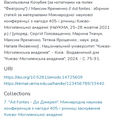
Васильовича Кочубея (за нотатками на полях
"Феатрону") / Максим Яременко // Ad fontes : збірник
статей за матеріалами Міжнародної наукової
конференції з нагоди 405-ї річниці Києво-
Могилянської академії (НаУКМА, 25–28 жовтня 2021
р.) / [упоряд.: Сергій Головащенко, Марина Ткачук,
Максим Яременко, Тетяна Ярошенко ; наук. ред.
Наталя Яковенко] ; Національний університет "Києво-
Могилянська академія". - Київ : Видавничий дім
"Києво-Могилянська академія", 2024. - C. 75-91.
URI
https://doi.org/10.5281/zenodo.14725609
https://ekmair.ukma.edu.ua/handle/123456789/33440
Collections
7. "Ad Fontes - До Джерел": Міжнародна наукова
конференція з нагоди 405-ї річниці заснування
Києво-Могилянської академії