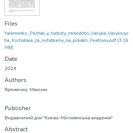
Files
Yaremenko_Pechali_y_turboty_molodoho_Vasylia_Vasylovyc
ha_Kochubeia_za_notatkamy_na_poliakh_Featronu.pdf
(3.16
MB)
Date
2024
Authors
Яременко, Максим
Publisher
Видавничий дім "Києво-Могилянська академія"
Abstract