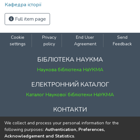
Кафедра історії
Full item page
Cookie
Privacy
End User
Send
settings
policy
Agreement
Feedback
БІБЛІОТЕКА НАУКМА
Наукова бібліотека НаУКМА
ЕЛЕКТРОННИЙ КАТАЛОГ
Каталог Наукової бібліотеки НаУКМА
КОНТАКТИ
м. Київ, вул. Григорія Сковороди, 2
We collect and process your personal information for the
к. 1, к. 120
following purposes:
Authentication, Preferences,
Acknowledgement and Statistics
.
тел.
(044) 463-69-31