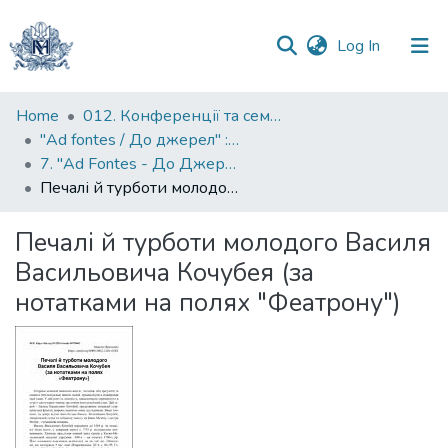
(current)
Log In
Communities
Home
012. Конференції та семінари НаУКМА
&
"Ad fontes / До джерел" : матеріали конференцій до ювілейних дат Києво-Могилянської академії
Collections
7. "Ad Fontes - До Джерел": Міжнародна наукова конференція з нагоди 405-ї річниці заснування Києво-Могилянської академії
Печалі й турботи молодого Василя Васильовича Кочубея (за нотатками на полях "Феатрону")
All of DSpace
Печалі й турботи молодого Василя
Statistics
Васильовича Кочубея (за
нотатками на полях "Феатрону")