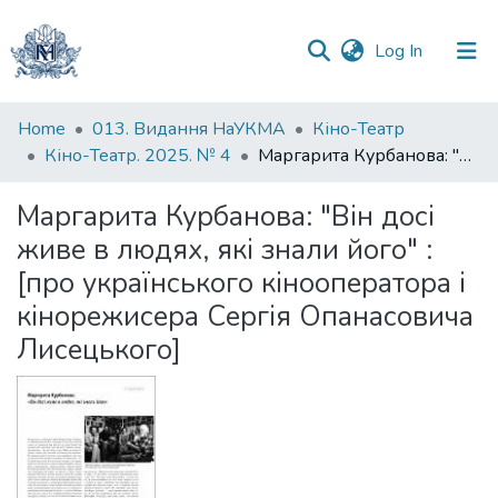
(current)
Log In
Communities
Home
013. Видання НаУКМА
Кіно-Театр
&
Кіно-Театр. 2025. № 4
Маргарита Курбанова: "Він досі живе в людях, які знали його" : [про українського кінооператора і кінорежисера Сергія Опанасовича Лисецького]
Collections
Маргарита Курбанова: "Він досі
All of DSpace
живе в людях, які знали його" :
[про українського кінооператора і
Statistics
кінорежисера Сергія Опанасовича
Лисецького]