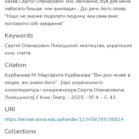
казав Сергій Опанасович. Він, звичайно, був для мене
набагато більше, ніж викладач… До речі, його слова:
"Ніщо не зможе подолати людину, яка сама вміє
поставити собі завдання".
Keywords
Сергій Опанасович Лисецький
,
мистецтво
,
українське
кіно
,
стаття
Citation
Курбанова М. Маргарита Курбанова: "Він досі живе в
людях, які знали його" : [про українського
кінооператора і кінорежисера Сергія Опанасовича
Лисецького] // Кіно-Театр. - 2025. - № 4. - C. 43.
URI
https://ekmair.ukma.edu.ua/handle/123456789/36824
Collections