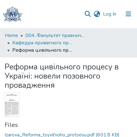
(current)
Log In
Communities
Home
004. Факультет правничих наук
&
Кафедра приватного права
Collections
Реформа цивільного процесу в Україні: новели позовного провадження
All of DSpace
Реформа цивільного процесу в
Україні: новели позовного
Statistics
провадження
Files
Izarova_Reforma_tsyvil'noho_protsesu.pdf
(601.8 KB)