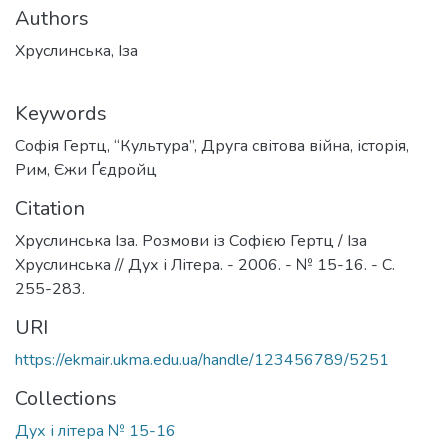
Authors
Хруслинська, Іза
Keywords
Софія Гертц
,
“Культура”
,
Друга світова війна
,
історія
,
Рим
,
Єжи Ґєдройц
Citation
Хруслинська Іза. Розмови із Софією Гертц / Іза
Хруслинська // Дух і Літера. - 2006. - № 15-16. - C.
255-283.
URI
https://ekmair.ukma.edu.ua/handle/123456789/5251
Collections
Дух і літера № 15-16