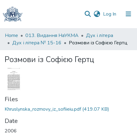
(current)
Log In
Communities
Home
013. Видання НаУКМА
Дух і літера
&
Дух і літера № 15-16
Розмови із Софією Гертц
Collections
Розмови із Софією Гертц
All of DSpace
Statistics
Files
Khruslynska_rozmovy_iz_sofiieiu.pdf
(419.07 KB)
Date
2006