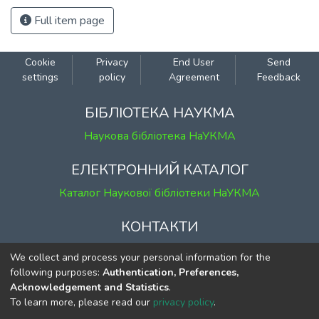
Full item page
Cookie
Privacy
End User
Send
settings
policy
Agreement
Feedback
БІБЛІОТЕКА НАУКМА
Наукова бібліотека НаУКМА
ЕЛЕКТРОННИЙ КАТАЛОГ
Каталог Наукової бібліотеки НаУКМА
КОНТАКТИ
м. Київ, вул. Григорія Сковороди, 2
We collect and process your personal information for the
к. 1, к. 120
following purposes:
Authentication, Preferences,
Acknowledgement and Statistics
.
тел.
(044) 463-69-31
To learn more, please read our
privacy policy
.
ekmair@ukma.edu.ua