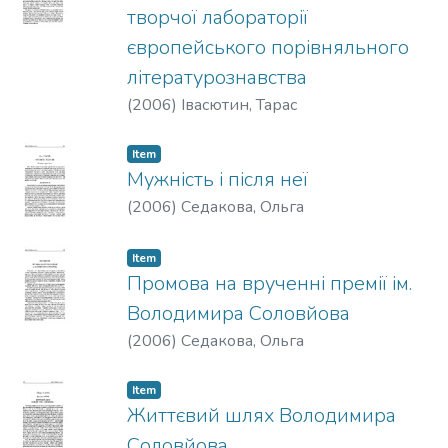
творчої лабораторії
європейського порівняльного
літературознавства
(
2006
)
Івасютин, Тарас
Item
Мужність і після неї
(
2006
)
Седакова, Ольга
Item
Промова на врученні премії ім.
Володимира Соловйова
(
2006
)
Седакова, Ольга
Item
Життєвий шлях Володимира
Соловйова