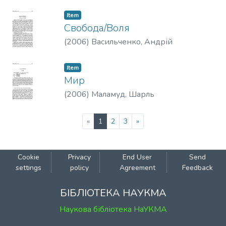
Item
Свобода/Воля
(
2006
)
Васильченко, Андрій
Item
Мир
(
2006
)
Маламуд, Шарль
(current)
«
1
2
3
»
Cookie
Privacy
End User
Send
settings
policy
Agreement
Feedback
БІБЛІОТЕКА НАУКМА
Наукова бібліотека НаУКМА