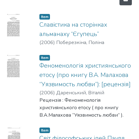
Item
Славістика на сторінках
альманаху “Єгупець”
(
2006
)
Поберезкіна, Поліна
Item
Феноменологія християнського
етосу (про книгу В.А. Малахова
“Уязвимость любви”): [рецензія]
(
2006
)
Даренський, Віталій
Рецензія : Феноменологія
християнського етосу ( про книгу
В.А.Малахова “Уязвимость любви” ).
Item
Світ філософських ідей Пауля