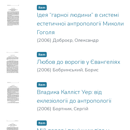
Item
Ідея “гарної людини” в системі
естетичної антропології Миколи
Гоголя
(
2006
)
Доброєр, Олександр
Item
Любов до ворогів у Євангеліях
(
2006
)
Бобринський, Борис
Item
Владика Калліст Уер: від
еклезіології до антропології
(
2006
)
Бортник, Сергій
Item