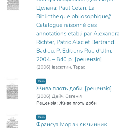
Целана: Paul Celan. La
Bibliothe.que philosophique//
Catalogue raisonné des
annotations établi par Alexandra
Richter, Patric Alac et Bertrand
Badiou. P: Editions Rue d’Ulm,
2004. – 840 p.: [рецензія]
(
2006
)
Івасютин, Тарас
Item
Жива плоть доби: [рецензія]
(
2006
)
Дейч, Євгенія
Рецензія : Жива плоть доби.
Item
Франсуа Моріак як чинник