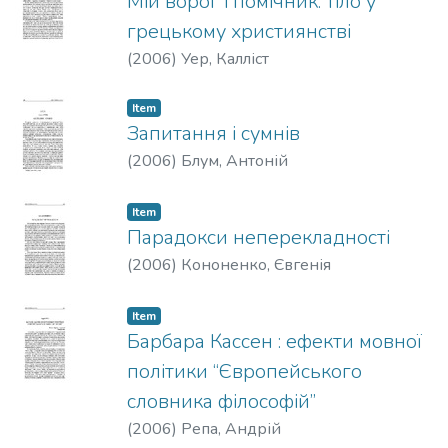
Мій ворог і помічник: тіло у
грецькому християнстві
(
2006
)
Уер, Калліст
Item
Запитання і сумнів
(
2006
)
Блум, Антоній
Item
Парадокси неперекладності
(
2006
)
Кононенко, Євгенія
Item
Барбара Кассен : ефекти мовної
політики “Європейського
словника філософій”
(
2006
)
Репа, Андрій