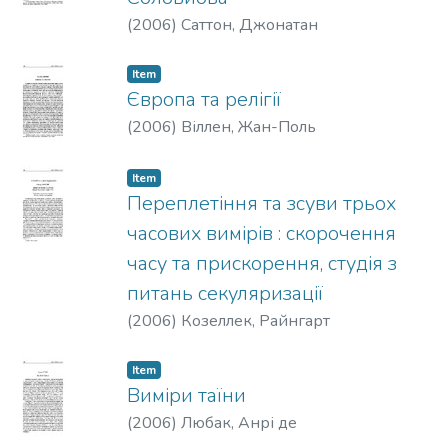
(
2006
)
Саттон, Джонатан
Item
Європа та релігії
(
2006
)
Віллен, Жан-Поль
Item
Переплетіння та зсуви трьох
часових вимірів : скорочення
часу та прискорення, студія з
питань секуляризації
(
2006
)
Козеллек, Pайнгарт
Item
Виміри таїни
(
2006
)
Любак, Анрі де