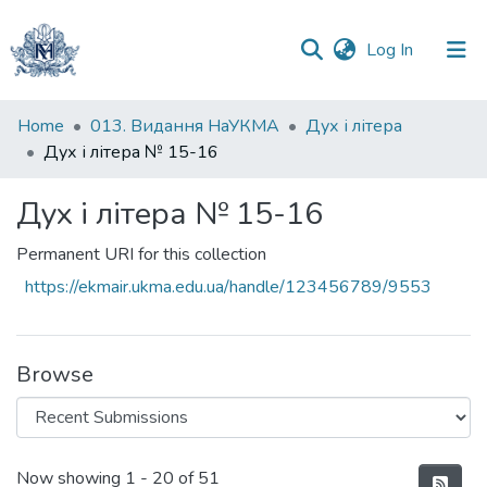
(current)
Log In
Communities
Home
013. Видання НаУКМА
Дух і літера
&
Дух і літера № 15-16
Collections
Дух і літера № 15-16
All of DSpace
Permanent URI for this collection
Statistics
https://ekmair.ukma.edu.ua/handle/123456789/9553
Browse
Recent Submissions
Now showing
1 - 20 of 51