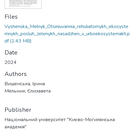
Files
Vyshenska_Melnyk_Otsiniuvannia_rehuliatornykh_ekosyste
mnykh_posluh_zelenykh_nasadzhen_v_urboekosystemakh.p
df
(1.43 MB)
Date
2024
Authors
Вишенська, Ірина
Мельник, Єлизавета
Publisher
Національний університет "Києво-Могилянська
академія"