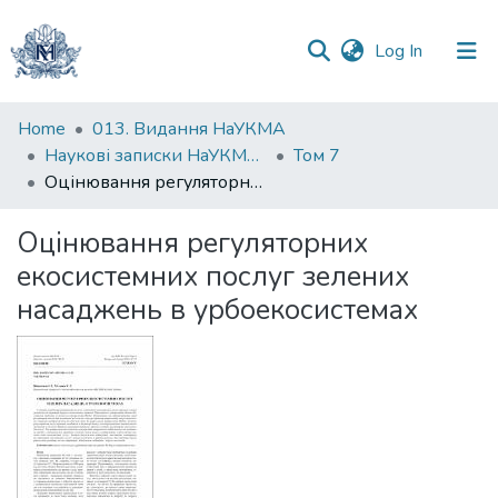
(current)
Log In
Communities
Home
013. Видання НаУКМА
&
Наукові записки НаУКМА. Біологія та екологія
Том 7
Collections
Оцінювання регуляторних екосистемних послуг зелених насаджень в урбоекосистемах
All of DSpace
Оцінювання регуляторних
екосистемних послуг зелених
Statistics
насаджень в урбоекосистемах