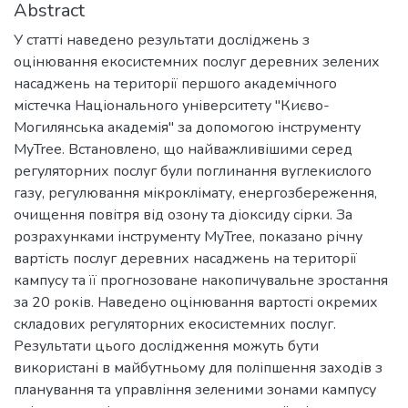
Abstract
У статті наведено результати досліджень з
оцінювання екосистемних послуг деревних зелених
насаджень на території першого академічного
містечка Національного університету "Києво-
Могилянська академія" за допомогою інструменту
MyTree. Встановлено, що найважливішими серед
регуляторних послуг були поглинання вуглекислого
газу, регулювання мікроклімату, енергозбереження,
очищення повітря від озону та діоксиду сірки. За
розрахунками інструменту MyTree, показано річну
вартість послуг деревних насаджень на території
кампусу та її прогнозоване накопичувальне зростання
за 20 років. Наведено оцінювання вартості окремих
складових регуляторних екосистемних послуг.
Результати цього дослідження можуть бути
використані в майбутньому для поліпшення заходів з
планування та управління зеленими зонами кампусу