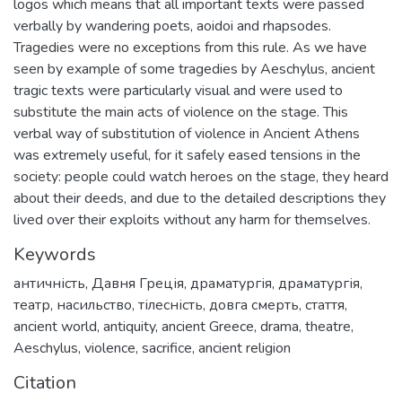
logos which means that all important texts were passed
verbally by wandering poets, aoidoi and rhapsodes.
Tragedies were no exceptions from this rule. As we have
seen by example of some tragedies by Aeschylus, ancient
tragic texts were particularly visual and were used to
substitute the main acts of violence on the stage. This
verbal way of substitution of violence in Ancient Athens
was extremely useful, for it safely eased tensions in the
society: people could watch heroes on the stage, they heard
about their deeds, and due to the detailed descriptions they
lived over their exploits without any harm for themselves.
Keywords
античність
,
Давня Греція
,
драматургія
,
драматургія
,
театр
,
насильство
,
тілесність
,
довга смерть
,
стаття
,
ancient world
,
antiquity
,
ancient Greece
,
drama
,
theatre
,
Aeschylus
,
violence
,
sacrifice
,
ancient religion
Citation