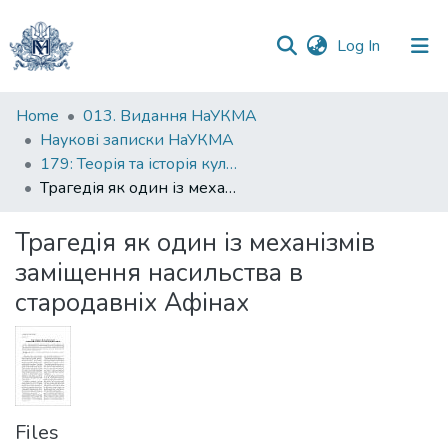
(current)
Log In
Communities
Home
013. Видання НаУКМА
&
Наукові записки НаУКМА
Collections
179: Теорія та історія культури
Трагедія як один із механізмів заміщення насильства в стародавніх Афінах
All of DSpace
Трагедія як один із механізмів
Statistics
заміщення насильства в
стародавніх Афінах
Files