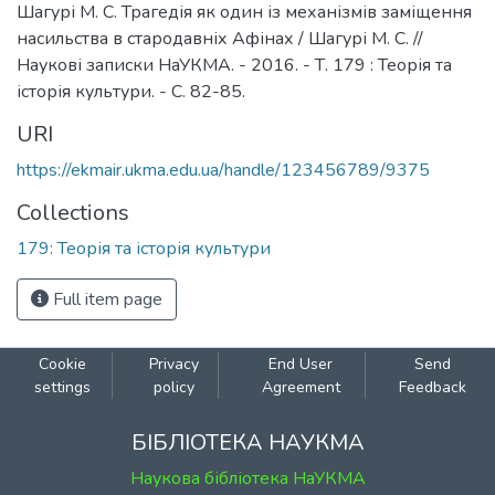
Шагурі М. С. Трагедія як один із механізмів заміщення
насильства в стародавніх Афінах / Шагурі М. С. //
Наукові записки НаУКМА. - 2016. - Т. 179 : Теорія та
історія культури. - С. 82-85.
URI
https://ekmair.ukma.edu.ua/handle/123456789/9375
Collections
179: Теорія та історія культури
Full item page
Cookie
Privacy
End User
Send
settings
policy
Agreement
Feedback
БІБЛІОТЕКА НАУКМА
Наукова бібліотека НаУКМА