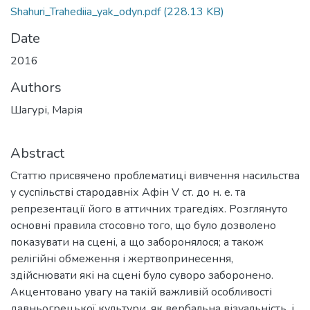
Shahuri_Trahediia_yak_odyn.pdf
(228.13 KB)
Date
2016
Authors
Шагурі, Марія
Abstract
Статтю присвячено проблематиці вивчення насильства
у суспільстві стародавніх Афін V ст. до н. е. та
репрезентації його в аттичних трагедіях. Розглянуто
основні правила стосовно того, що було дозволено
показувати на сцені, а що заборонялося; а також
релігійні обмеження і жертвопринесення,
здійснювати які на сцені було суворо заборонено.
Акцентовано увагу на такій важливій особливості
давньогрецької культури, як вербальна візуальність, і