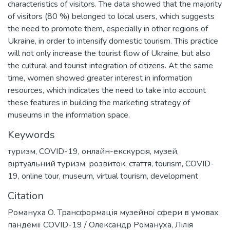
characteristics of visitors. The data showed that the majority
of visitors (80 %) belonged to local users, which suggests
the need to promote them, especially in other regions of
Ukraine, in order to intensify domestic tourism. This practice
will not only increase the tourist flow of Ukraine, but also
the cultural and tourist integration of citizens. At the same
time, women showed greater interest in information
resources, which indicates the need to take into account
these features in building the marketing strategy of
museums in the information space.
Keywords
туризм
,
COVID-19
,
онлайн-екскурсія
,
музей
,
віртуальний туризм
,
розвиток
,
стаття
,
tourism
,
COVID-
19
,
online tour
,
museum
,
virtual tourism
,
development
Citation
Романуха О. Трансформація музейної сфери в умовах
пандемії COVID-19 / Олександр Романуха, Лілія