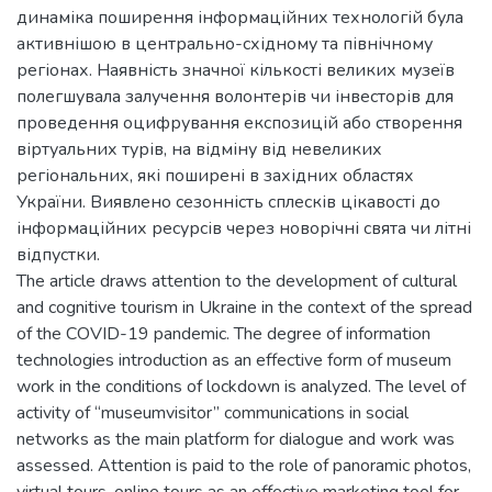
динаміка поширення інформаційних технологій була
активнішою в центрально-східному та північному
регіонах. Наявність значної кількості великих музеїв
полегшувала залучення волонтерів чи інвесторів для
проведення оцифрування експозицій або створення
віртуальних турів, на відміну від невеликих
регіональних, які поширені в західних областях
України. Виявлено сезонність сплесків цікавості до
інформаційних ресурсів через новорічні свята чи літні
відпустки.
The article draws attention to the development of cultural
and cognitive tourism in Ukraine in the context of the spread
of the COVID-19 pandemic. The degree of information
technologies introduction as an effective form of museum
work in the conditions of lockdown is analyzed. The level of
activity of “museumvisitor” communications in social
networks as the main platform for dialogue and work was
assessed. Attention is paid to the role of panoramic photos,