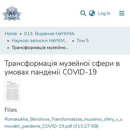
(current)
Log In
Communities
Home
013. Видання НаУКМА
&
Наукові записки НаУКМА. Історія і теорія культури
Том 5
Collections
Трансформація музейної сфери в умовах пандемії COVID-19
All of DSpace
Трансформація музейної сфери в
умовах пандемії COVID-19
Statistics
Files
Romanukha_Bershova_Transformatsiia_muzeinoi_sfery_v_u
movakh_pandemii_COVID-19.pdf
(315.27 KB)