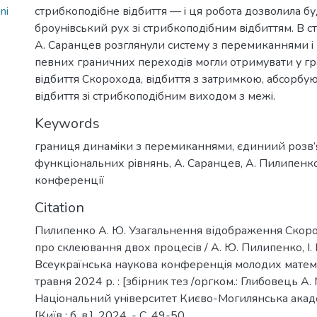
ni
стрибкоподiбне вiдбиття — i ця робота дозволила б
броунiвський рух зi стрибкоподiбним вiдбиттям. В ст
А. Саранцев розглянули систему з перемиканнями i 
певних граничних переходiв могли отримувати у гр
вiдбиття Скорохода, вiдбиття з затримкою, абсорбую
вiдбиття зi стрибкоподiбним виходом з межi.
Keywords
границя динамiки з перемиканнями
,
єдиниий розв’
функцiональних рiвнянь
,
А. Саранцев
,
А. Пилипенк
конференції
Citation
Пилипенко А. Ю. Узагальнення відображення Скоро
про склеювання двох процесів / А. Ю. Пилипенко, I. П.
Всеукраїнська наукова конференцiя молодих матема
травня 2024 р. : [збірник тез /оргком.: Глибовець А. М.
Нацiональний унiверситет Києво-Могилянська академiя
[Київ : б. в.], 2024. - C. 49-50.