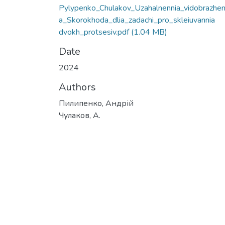
Pylypenko_Chulakov_Uzahalnennia_vidobrazhen
a_Skorokhoda_dlia_zadachi_pro_skleiuvannia
dvokh_protsesiv.pdf
(1.04 MB)
Date
2024
Authors
Пилипенко, Андрій
Чулаков, А.