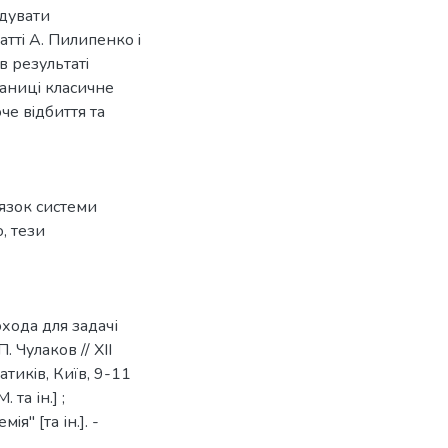
удувати
аттi А. Пилипенко i
в результатi
аницi класичне
че вiдбиття та
язок системи
о
,
тези
хода для задачі
 Чулаков // XII
тикiв, Київ, 9-11
 та ін.] ;
" [та ін.]. -