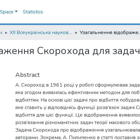
DSpace
Statistics
и
XII Всеукраїнська наукова конференцiя молодих математикiв
Узагальнення вiдображення Скороход
аження Скорохода для задач
Abstract
А. Скороход в 1961 роцi у роботi сформулював задач
яка згодом виявилась ефективним методом для поб
вiдбиттям. На основi цiєї задачi про вiдбиття побуд
яке ставить у вiдповiднiсь функцiї розв’язок задачi
вiдбиття для цiєї функцiї. Це вiдображення виявил
розв’язання рiзноманiтних задач теорiї масового обс
Задача Скорохода про вiдображення узагальнювала
авторами. Зокрема, А. Пилипенко в статтi поставив 