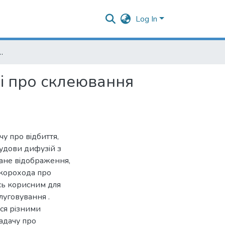
Log In
а для задачi про склеювання двох процесiв
i про склеювання
у про вiдбиття,
удови дифузiй з
оване вiдображення,
 Скорохода про
ось корисним для
луговування .
ся рiзними
задачу про