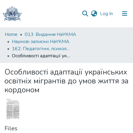
(current)
Log In
Communities
Home
013. Видання НаУКМА
&
Наукові записки НаУКМА
Collections
162: Педагогічні, психологічні науки та соціальна робота
Особливості адаптації українських освітніх мігрантів до умов життя за кордоном
All of DSpace
Особливості адаптації українських
Statistics
освітніх мігрантів до умов життя за
кордоном
Files