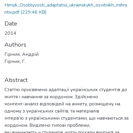
Hirnyk_Osoblyvosti_adaptatsii_ukrainskykh_osvitnikh_mihra
ntiv.pdf
(229.46 KB)
Date
2014
Authors
Гірник, Андрій
Гірник, Г.
Abstract
Статтю присвячено адаптації українських студентів до
життя і навчання за кордоном. Здійснено
контент-аналіз відповідей на анкету, розміщену на
одному з українських сайтів, та матеріалів
інтерв’ю з українськими студентами, що навчаються за
кордоном. Виділено типові проблеми,
які виникають у студентів, котрі поїхали вчитися за