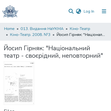
(current)
Log In
Communities
Home
013. Видання НаУКМА
Кіно-Театр
&
Кіно-Театр. 2008. №3
Йосип Гірняк: "Національний театр - своєрідний, неповторний"
Collections
Йосип Гірняк: "Національний
All of DSpace
театр - своєрідний, неповторний"
Statistics