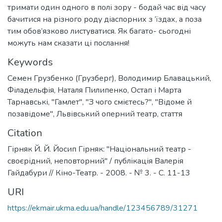
тримати один одного в полі зору - бодай час від часу
бачитися на різного роду діаспорних з ’їздах, а поза
тим обов’язково листуватися. Як багато- сьогодні
можуть нам сказати ці послання!
Keywords
Семен Грузбенко (Грузберг)
,
Володимир Блавацький
,
Філадельфія
,
Наталя Пилипенко
,
Остап і Марта
Тарнавські
,
"Гамлет"
,
"З чого смієтесь?"
,
"Відоме й
позавідоме"
,
Львівський оперний театр
,
стаття
Citation
Гірняк Й. Й. Йосип Гірняк: "Національний театр -
своєрідний, неповторний" / публікація Валерія
Гайдабури // Кіно-Театр. - 2008. - № 3. - С. 11-13
URI
https://ekmair.ukma.edu.ua/handle/123456789/31271