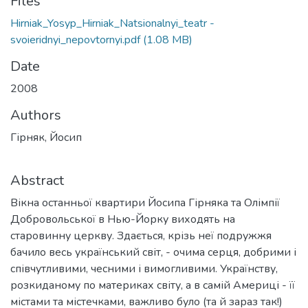
Files
Hirniak_Yosyp_Hirniak_Natsionalnyi_teatr -
svoieridnyi_nepovtornyi.pdf
(1.08 MB)
Date
2008
Authors
Гірняк, Йосип
Abstract
Вікна останньої квартири Йосипа Гірняка та Олімпії
Добровольської в Нью-Йорку виходять на
старовинну церкву. Здається, крізь неї подружжя
бачило весь український світ, - очима серця, добрими і
співчутливими, чесними і вимогливими. Українству,
розкиданому по материках світу, а в самій Америці - її
містами та містечками, важливо було (та й зараз так!)