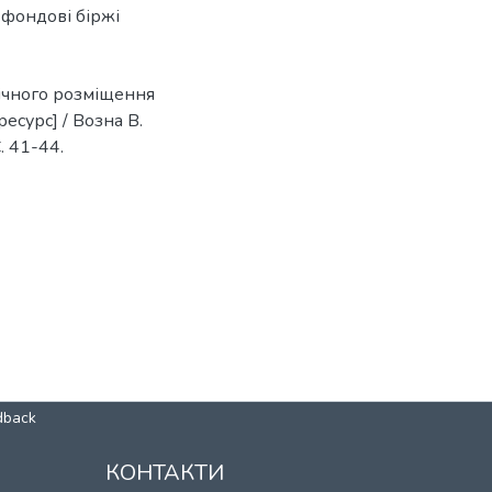
,
фондові біржі
ічного розміщення
есурс] / Возна В.
С. 41-44.
dback
КОНТАКТИ