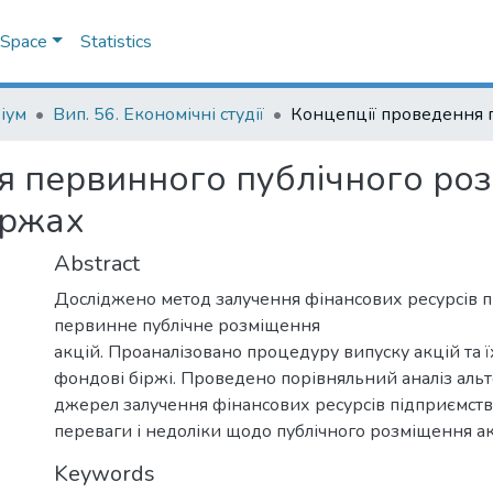
DSpace
Statistics
іум
Вип. 56. Економічні студії
я первинного публічного роз
іржах
Abstract
Досліджено метод залучення фінансових ресурсів п
первинне публічне розміщення
акцій. Проаналізовано процедуру випуску акцій та 
фондові біржі. Проведено порівняльний аналіз аль
джерел залучення фінансових ресурсів підприємства
переваги і недоліки щодо публічного розміщення ак
Keywords