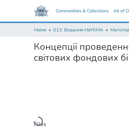
Communities & Collections
All of 
Home
013. Видання НаУКМА
Магістер
Концепції проведенн
світових фондових б
Loading...
Files