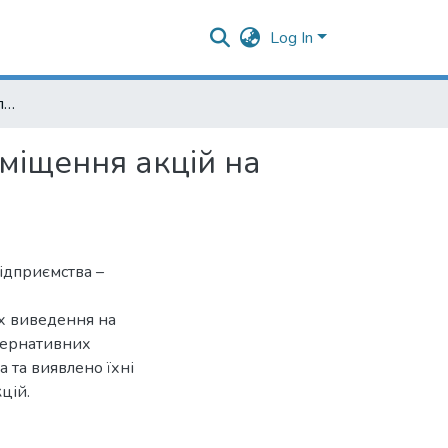
Log In
Концепції проведення первинного публічного розміщення акцій на світових фондових біржах
міщення акцій на
ідприємства –
їх виведення на
тернативних
 та виявлено їхні
цій.