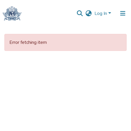
Log In
Error fetching item