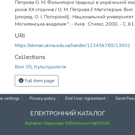
Петрова О. М. Фольклорні традиції в українській іл
років XX сторіччя / О. М. Петрова // Маґістеріум. Вип.
[упоряд. О. І. Погорілий] ; Національний університет
Могилянська академія ". - Київ : Стилос, 2000. - С. 61
URI
https://ekmair.ukma.edu.ua/handle/123456789/13901
Collections
Вип. 05. Культурологія
Full item page
e settings
Privacy policy
End User Agreement
Send Fee
ЕЛЕКТРОННИЙ КАТАЛОГ
Каталог Наукової бібліотеки НаУКМА