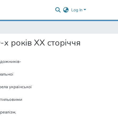
Log In
-х років ХХ сторіччя
художників-
нальної
ела української
 стильовими
реалізм,