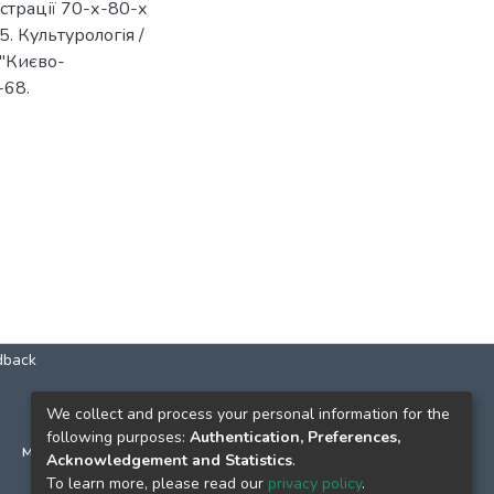
юстрації 70-х-80-х
 5. Культурологія /
 "Києво-
-68.
dback
КОНТАКТИ
We collect and process your personal information for the
following purposes:
Authentication, Preferences,
м. Київ, вул. Григорія Сковороди, 2
Acknowledgement and Statistics
.
к. 1, к. 120
To learn more, please read our
privacy policy
.