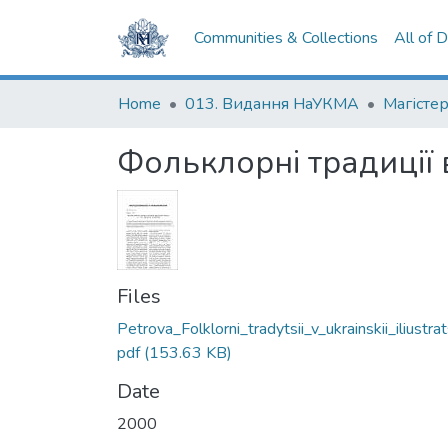
Communities & Collections
All of 
Home
013. Видання НаУКМА
Магістер
Фольклорні традиції в
Files
Petrova_Folklorni_tradytsii_v_ukrainskii_iliustrats
pdf
(153.63 KB)
Date
2000