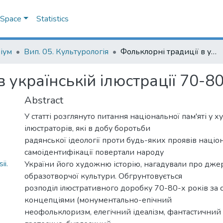
DSpace
Statistics
іум
Вип. 05. Культурологія
Фольклорні традиції в українській ілюстрації 70-80-х років ХХ сторіччя
 українській ілюстрації 70-80
Abstract
У статті розглянуто питання національної пам'яті у 
ілюстраторів, які в добу боротьби
радянської ідеології проти будь-яких проявів націо
самоідентифікації повертали народу
ii.
України його художню історію, нагадували про джер
образотворчої культури. Обгрунтовується
розподіл ілюстративного доробку 70-80-х років за
концепціями (монументально-епічний
неофольклоризм, елегічний ідеалізм, фантастичний 