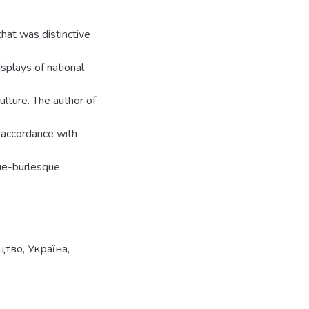
that was distinctive
isplays of national
ulture. The author of
n accordance with
que-burlesque
цтво
,
Україна
,