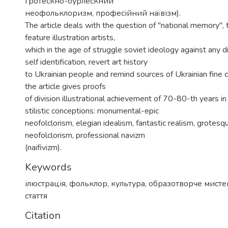
гротескно-бурлескний
неофольклоризм, професійний наївізм).
The article deals with the question of "national memory", 
feature illustration artists,
which in the age of struggle soviet ideology against any d
self identification, revert art history
to Ukrainian people and remind sources of Ukrainian fine c
the article gives proofs
of division illustrational achievement of 70-80-th years i
stilistic conceptions: monumental-epic
neofolclorism, elegian idealism, fantastic realism, grotes
neofolclorism, professional navizm
(naifivizm).
Keywords
ілюстрація
,
фольклор
,
культура
,
образотворче мисте
стаття
Citation