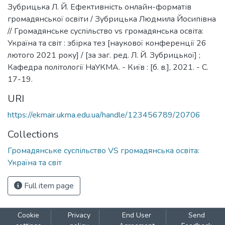
Зубрицька Л. Й. Ефективність онлайн-форматів
громадянської освіти / Зубрицька Людмила Йосипівна
// Громадянське суспільство vs громадянська освіта:
Україна та світ : збірка тез [наукової конференції 26
лютого 2021 року] / [за заг. ред. Л. Й. Зубрицької] ;
Кафедра політології НаУКМА. - Київ : [б. в.], 2021. - С.
17-19.
URI
https://ekmair.ukma.edu.ua/handle/123456789/20706
Collections
Громадянське суспільство VS громадянська освіта:
Україна та світ
Full item page
Cookie
Privacy
End User
Send