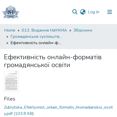
(current)
Log In
Communities
Home
013. Видання НаУКМА
Збірники
&
Громадянське суспільство VS громадянська освіта: Україна та світ
Collections
Ефективність онлайн-форматів громадянської освіти
All of DSpace
Ефективність онлайн-форматів
громадянської освіти
Statistics
Files
Zubrytska_Efektyvnist_onlain_formativ_hromadianskoi_osvit
y.pdf
(103.8 KB)