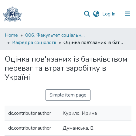
(current)
Log In
Communities
Home
006. Факультет соціальних наук і соціальних технологій
&
Кафедра соціології
Оцінка пов'язаних із батьківством переваг та втрат заробітку в Україні
Collections
Оцінка пов'язаних із батьківством
All of DSpace
переваг та втрат заробітку в
Україні
Statistics
Simple item page
dc.contributor.author
Курило, Ирина
dc.contributor.author
Думанська, В.