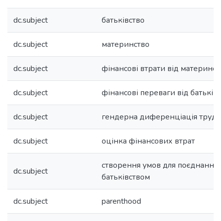
dc.subject
батьківство
dc.subject
материнство
dc.subject
фінансові втрати від материнст
dc.subject
фінансові переваги від батьків
dc.subject
гендерна диференціація трудо
dc.subject
оцінка фінансових втрат
створення умов для поєднання з
dc.subject
батьківством
dc.subject
parenthood