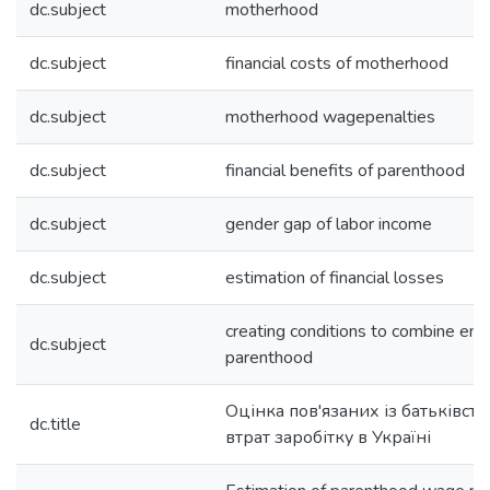
dc.subject
motherhood
dc.subject
financial costs of motherhood
dc.subject
motherhood wagepenalties
dc.subject
financial benefits of parenthood
dc.subject
gender gap of labor income
dc.subject
estimation of financial losses
creating conditions to combine em
dc.subject
parenthood
Оцінка пов'язаних із батьківств
dc.title
втрат заробітку в Україні