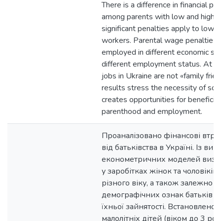
There is a difference in financial p
among parents with low and high i
significant penalties apply to lo
workers. Parental wage penalties 
employed in different economic se
different employment status. At t
jobs in Ukraine are not «family frie
results stress the necessity of soci
creates opportunities for beneficia
parenthood and employment.
Проаналізовано фінансові втра
від батьківства в Україні. Із ви
економетричних моделей визна
у заробітках жінок та чоловіків,
різного віку, а також залежно в
демографічних ознак батьків т
їхньої зайнятості. Встановлено,
малолітніх дітей (віком до 3 ро