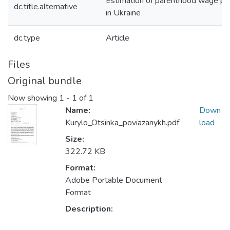
Estimation of parenthood wage pen
dc.title.alternative
in Ukraine
dc.type
Article
Files
Original bundle
Now showing
1 - 1 of 1
Name:
Down
Kurylo_Otsinka_poviazanykh.pdf
load
Size:
322.72 KB
Format:
Adobe Portable Document
Format
Description: