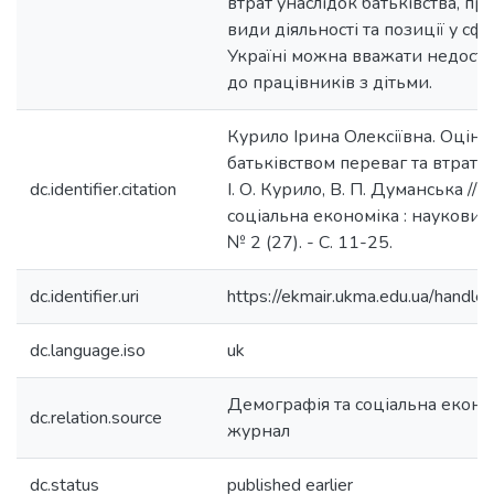
втрат унаслідок батьківства, п
види діяльності та позиції у сфе
Україні можна вважати недост
до працівників з дітьми.
Курило Ірина Олексіївна. Оцінка
батьківством переваг та втрат за
dc.identifier.citation
І. О. Курило, В. П. Думанська //
соціальна економіка : науковий 
№ 2 (27). - С. 11-25.
dc.identifier.uri
https://ekmair.ukma.edu.ua/han
dc.language.iso
uk
Демографія та соціальна еконо
dc.relation.source
журнал
dc.status
published earlier