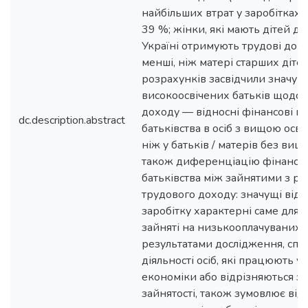
найбільших втрат у заробітках 
39 %; жінки, які мають дітей до
Україні отримують трудові до
менші, ніж матері старших діте
розрахунків засвідчили значущ
високоосвічених батьків щодо 
доходу — відносні фінансові вт
dc.description.abstract
батьківства в осіб з вищою осві
ніж у батьків / матерів без вищ
також диференціацію фінансов
батьківства між зайнятими з рі
трудового доходу: значущі відн
заробітку характерні саме для т
зайняті на низькооплачуваних р
результатами дослідження, спе
діяльності осіб, які працюють у
економіки або відрізняються за
зайнятості, також зумовлює від