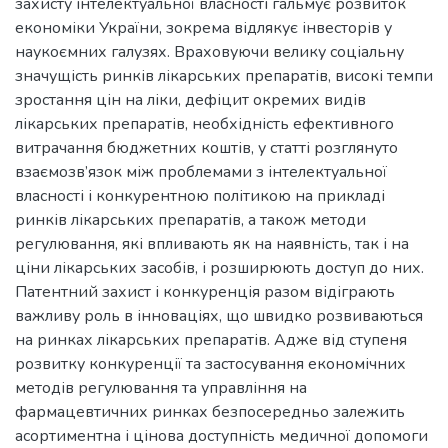
захисту інтелектуальної власності гальмує розвиток
економіки України, зокрема відлякує інвесторів у
наукоємних галузях. Враховуючи велику соціальну
значущість ринків лікарських препаратів, високі темпи
зростання цін на ліки, дефіцит окремих видів
лікарських препаратів, необхідність ефективного
витрачання бюджетних коштів, у статті розглянуто
взаємозв’язок між проблемами з інтелектуальної
власності і конкурентною політикою на прикладі
ринків лікарських препаратів, а також методи
регулювання, які впливають як на наявність, так і на
ціни лікарських засобів, і розширюють доступ до них.
Патентний захист і конкуренція разом відіграють
важливу роль в інноваціях, що швидко розвиваються
на ринках лікарських препаратів. Адже від ступеня
розвитку конкуренції та застосування економічних
методів регулювання та управління на
фармацевтичних ринках безпосередньо залежить
асортиментна і цінова доступність медичної допомоги