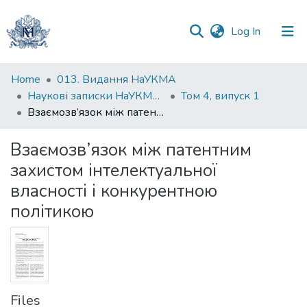
(current)
Log In
Communities
Home
013. Видання НаУКМА
&
Наукові записки НаУКМА. Економічні науки
Том 4, випуск 1
Collections
Взаємозв’язок між патентним захистом інтелектуальної власності і конкурентною політикою
All of DSpace
Взаємозв’язок між патентним
захистом інтелектуальної
Statistics
власності і конкурентною
політикою
Files