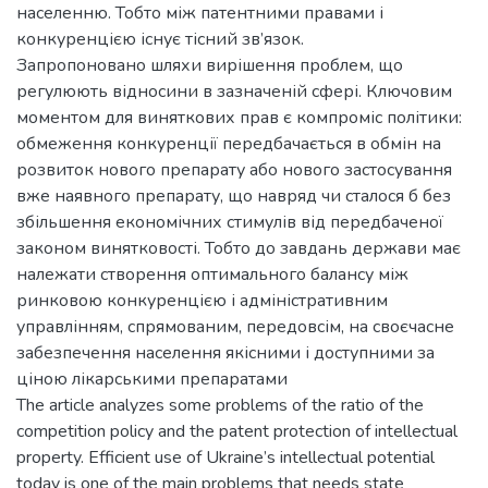
населенню. Тобто між патентними правами і
конкуренцією існує тісний зв’язок.
Запропоновано шляхи вирішення проблем, що
регулюють відносини в зазначеній сфері. Ключовим
моментом для виняткових прав є компроміс політики:
обмеження конкуренції передбачається в обмін на
розвиток нового препарату або нового застосування
вже наявного препарату, що навряд чи сталося б без
збільшення економічних стимулів від передбаченої
законом винятковості. Тобто до завдань держави має
належати створення оптимального балансу між
ринковою конкуренцією і адміністративним
управлінням, спрямованим, передовсім, на своєчасне
забезпечення населення якісними і доступними за
ціною лікарськими препаратами
The article analyzes some problems of the ratio of the
competition policy and the patent protection of intellectual
property. Efficient use of Ukraine’s intellectual potential
today is one of the main problems that needs state