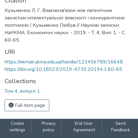
Citation
Кузьменко Л. Г. Взаємозв'язок між патентним
захистом інтелектуальної власності і конкурентною
політикою / Кузьменко Любов // Наукові записки
НаУКМА. Економічні науки. - 2019. - Т. 4, Вип. 1. - С.
60-65.
URI
https://ekmair.ukma.edu.ua/handle/123456789/16648
https://doi.org/10.18523/2519-4739.20194.1.60-65
Collections
Том 4, випуск 1
Full item page
Cookie
Privacy
End User
Send
settings
policy
Agreement
Feedback