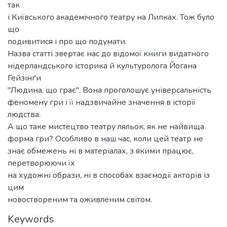
так
і Київського академічного театру на Липках. Тож було
що
подивитися і про що подумати.
Назва статті звертає нас до відомої книги видатного
нідерландського історика й культуролога Йогана
Гейзінґи
"Людина, що грає". Вона проголошує універсальність
феномену гри і її надзвичайне значення в історії
людства.
А що таке мистецтво театру ляльок, як не найвища
форма гри? Особливо в наш час, коли цей театр не
знає обмежень ні в матеріалах, з якими працює,
перетворюючи їх
на художні образи, ні в способах взаємодії акторів із
цим
новоствореним та оживленим світом.
Keywords