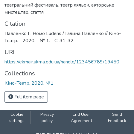
театральний фестиваль
,
театр ляльок
,
акторське
мистецтво
,
стаття
Citation
Павленко Г. Hомо Ludens / Галина Павленко // Кіно-
Театр. - 2020. - № 1. - С. 31-32.
URI
https://ekmair.ukma.edu.ua/handle/123456789/19450
Collections
Кіно-Театр. 2020. №1
Full item page
Cookie
Privacy
End User
Send
settings
policy
Agreement
Feedback