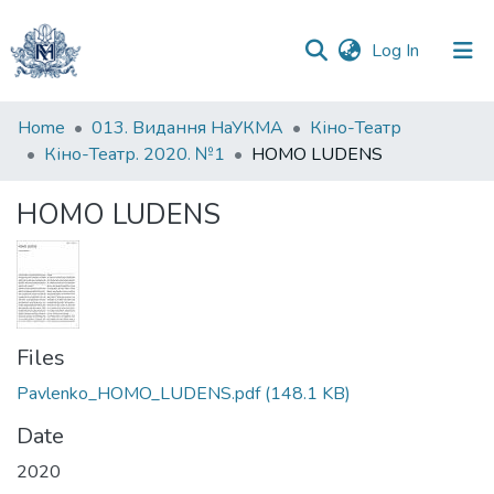
(current)
Log In
Communities
Home
013. Видання НаУКМА
Кіно-Театр
&
Кіно-Театр. 2020. №1
HOMO LUDENS
Collections
HOMO LUDENS
All of DSpace
Statistics
Files
Pavlenko_HOMO_LUDENS.pdf
(148.1 KB)
Date
2020