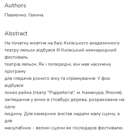
Authors
Павленко, Галина
Abstract
На початку жовтня на базі Київського академічного
театру ляльок відбувся III Київський міжнародний
фестиваль
театрів ляльок. Як і попередні, він мав насичену
програму
для глядачів різного віку та спрямування. У фоє
відбувся
показ райка (театр "Puppetегіа", м. Камакура, Японія),
заглядання у вічко в стовбурі дерева, розраховане на
одну
людину. Для камерних вистав надали малу сцену, а
для
масштабних - великі сцени як господарів фестивалю,