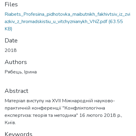
Files
Riabets_Profesiina_pidhotovka_maibutnikh_fakhivtsiv_iz_zvi
azkiv_z_hromadskistiu_u_vitchyznianykh_VNZ.pdf
(63.55
KB)
Date
2018
Authors
Рябець, Ірина
Abstract
Матеріал виступу на XVІІ Міжнародній науково-
практичній конференції "Конфліктологічна
експертиза: теорія та методика" 16 лютого 2018 р.,
Київ.
Keywords