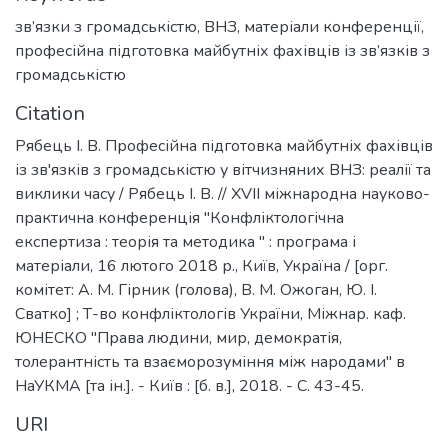
зв’язки з громадськістю
,
ВНЗ
,
матеріали конференції
,
професійна підготовка майбутніх фахівців із зв’язків з
громадськістю
Citation
Рябець І. В. Професійна підготовка майбутніх фахівців
із зв'язків з громадськістю у вітчизняних ВНЗ: реалії та
виклики часу / Рябець І. В. // XVІІ міжнародна науково-
практична конференція "Конфліктологічна
експертиза : теорія та методика " : програма і
матеріали, 16 лютого 2018 р., Київ, Україна / [орг.
комітет: А. М. Гірник (голова), В. М. Ожоган, Ю. І.
Сватко] ; Т-во конфліктологів України, Міжнар. каф.
ЮНЕСКО "Права людини, мир, демократія,
толерантність та взаєморозуміння між народами" в
НаУКМА [та ін.]. - Київ : [б. в.], 2018. - С. 43-45.
URI