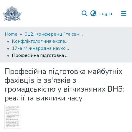
(current)
Log In
Communities
Home
012. Конференції та семінари НаУКМА
&
Конфліктологічна експертиза: теорія та методика
Collections
17-а Міжнародна науково-практична конференція "Конфліктологічна експертиза: теорія та методика"
Професійна підготовка майбутніх фахівців із зв'язків з громадськістю у вітчизняних ВНЗ: реалії та виклики часу
All of DSpace
Професійна підготовка майбутніх
Statistics
фахівців із зв'язків з
громадськістю у вітчизняних ВНЗ:
реалії та виклики часу