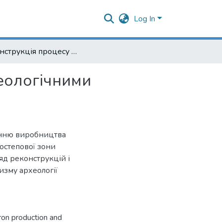
Log In
Реконструкція процесу виплавлення заліза за археологічними знахідками скіфської доби
хеологічними
нню виробництва
состепової зони
яд реконструкцій і
изму археології
iron production and