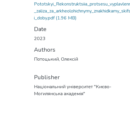
Pototskyi_Rekonstruktsiia_protsesu_vyplavlen
_zaliza_za_arkheolohichnymy_znakhidkamy_skif
i_doby.pdf
(1.96 MB)
Date
2023
Authors
Потоцький, Олексій
Publisher
Національний університет "Києво-
Могилянська академія"