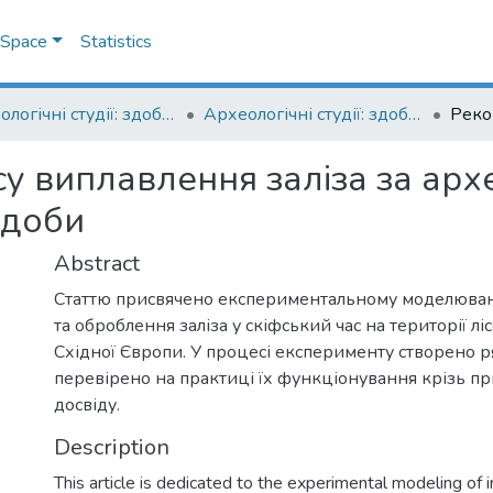
DSpace
Statistics
Археологічні студії: здобутки та перспективи
Археологічні студії: здобутки та перспективи 2023
су виплавлення заліза за ар
 доби
Abstract
Статтю присвячено експериментальному моделюва
та оброблення заліза у скіфський час на території лі
Східної Європи. У процесі експерименту створено р
перевірено на практиці їх функціонування крізь пр
досвіду.
Description
This article is dedicated to the experimental modeling of 