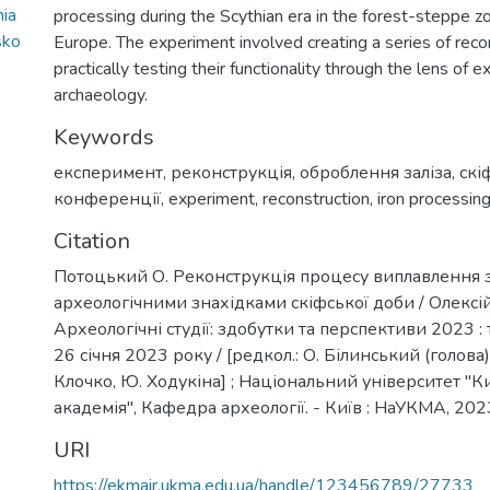
nia
processing during the Scythian era in the forest-steppe z
sko
Europe. The experiment involved creating a series of reco
practically testing their functionality through the lens of 
archaeology.
Keywords
експеримент
,
реконструкція
,
оброблення заліза
,
скі
конференції
,
experiment
,
reconstruction
,
iron processin
Citation
Потоцький О. Реконструкція процесу виплавлення з
археологічними знахідками скіфської доби / Олексі
Археологічні студії: здобутки та перспективи 2023 :
26 січня 2023 року / [редкол.: О. Білинський (голова),
Клочко, Ю. Ходукіна] ; Національний університет "
академія", Кафедра археології. - Київ : НаУКМА, 2023
URI
https://ekmair.ukma.edu.ua/handle/123456789/27733