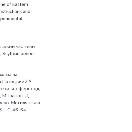
one of Eastern
nstructions and
experimental
фський час
,
тези
g
,
Scythian period
аліза за
й Потоцький //
 тези конференції,
 М. Іванов, Д.
Києво-Могилянська
. - C. 46-64.