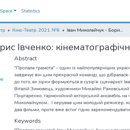
DSpace
Statistics
атр
Кіно-Театр. 2021. №6
Іван Миколайчук - Борис Івченко: кінематографічне побратимство
рис Івченко: кінематографіч
Abstract
"Пропала грамота" – один із найпопулярніших україн
завдячує він цим прекрасній команді, що дібралася
ne
до того, як зірки формуються в сузір’я: сценарист І
Віталій Зимовець, художники Михайло Раковський 
Поштаренко, гармонійний акторський ансамбль на ч
Миколайчуком… І керував цим молодий режисер, ко
два фільми, проте вже встиг гідно зарекомендувати
Keywords