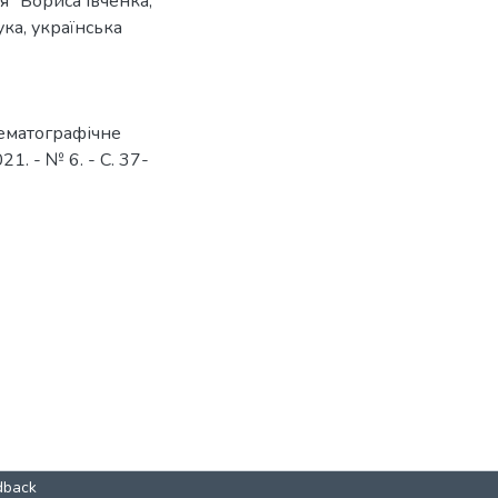
ія" Бориса Івченка
,
ука
,
українська
нематографічне
21. - № 6. - С. 37-
dback