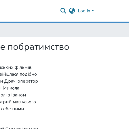
Log In
не побратимство
ських фільмів. І
-зійшлася подібно
ван Драч, оператор
і Микола
олі з Іваном
трий мав усього
 себе ними.