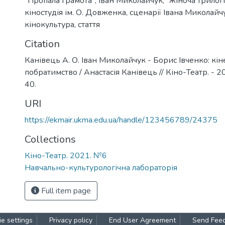
"Пропала грамота"
,
Іван Миколайчук
,
"жіноча трилог
кіностудія ім. О. Довженка
,
сценарії Івана Миколайч
кінокультура
,
стаття
Citation
Канівець А. О. Іван Миколайчук - Борис Івченко: кі
побратимство / Анастасія Канівець // Кіно-Театр. - 20
40.
URI
https://ekmair.ukma.edu.ua/handle/123456789/24375
Collections
Кіно-Театр. 2021. №6
Навчально-культурологічна лабораторія
Full item page
e settings
Privacy policy
End User Agreement
Send Fee