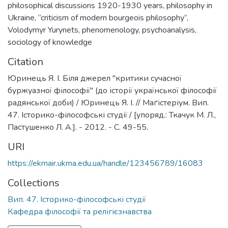
philosophical discussions 1920-1930 years
,
philosophy in
Ukraine
,
“criticism of modern bourgeois philosophy”
,
Volodymyr Yurynets
,
phenomenology
,
psychoanalysis
,
sociology of knowledge
Citation
Юринець Я. І. Біля джерел "критики сучасної
буржуазної філософії" (до історії української філософії
радянської доби) / Юринець Я. І. // Маґістеріум. Вип.
47. Історико-філософські студії / [упоряд.: Ткачук М. Л.,
Пастушенко Л. А.]. - 2012. - С. 49-55.
URI
https://ekmair.ukma.edu.ua/handle/123456789/16083
Collections
Вип. 47. Історико-філософські студії
Кафедра філософії та релігієзнавства