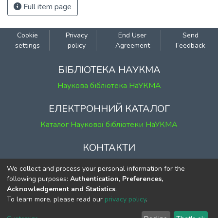
Full item page
Cookie
Privacy
End User
Send
settings
policy
Agreement
Feedback
БІБЛІОТЕКА НАУКМА
Наукова бібліотека НаУКМА
ЕЛЕКТРОННИЙ КАТАЛОГ
Каталог Наукової бібліотеки НаУКМА
КОНТАКТИ
м. Київ, вул. Григорія Сковороди, 2
We collect and process your personal information for the
к. 1, к. 120
following purposes:
Authentication, Preferences,
Acknowledgement and Statistics
.
тел.
(044) 463-69-31
To learn more, please read our
privacy policy
.
ekmair@ukma.edu.ua