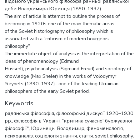
відомого українського філософа ранньої радянської
доби Володимира Юринця (1890-1937).
The aim of article is attempt to outline the process of
becoming in 1920s one of the main thematic areas
of the Soviet historiography of philosophy which is
associated with a “criticism of modern bourgeois
philosophy”.
The immediate object of analysis is the interpretation of the
ideas of phenomenology (Edmund
Husserl), psychoanalysis (Sigmund Freud) and sociology of
knowledge (Max Sheler) in the works of Volodymyr
Yurynets (1890-1937)- one of the leading Ukrainian
philosophers of the early Soviet period.
Keywords
радянська філософія
,
філософські дискусії 1920–1930
рр.
,
філософія в Україні
,
"критика сучасної буржуазної
філософії"
,
Юринець, Володимир
,
феноменологія
,
психоаналіз
,
соціологія знання
,
стаття
,
soviet philosophy
,