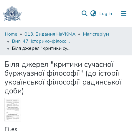
(current)
Log In
Communities
Home
013. Видання НаУКМА
Магістеріум
&
Вип. 47. Історико-філософські студії
Collections
Біля джерел "критики сучасної буржуазної філософії" (до історії української філософії радянської доби)
All of DSpace
Біля джерел "критики сучасної
буржуазної філософії" (до історії
Statistics
української філософії радянської
доби)
Files