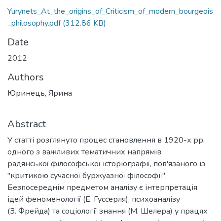
Yurynets_At_the_origins_of_Criticism_of_modern_bourgeois
_philosophy.pdf
(312.86 KB)
Date
2012
Authors
Юринець, Ярина
Abstract
У статті розглянуто процес становлення в 1920-х рр.
одного з важливих тематичних напрямів
радянської філософської історіографії, пов'язаного із
"критикою сучасної буржуазної філософії".
Безпосереднім предметом аналізу є інтерпретація
ідей феноменології (Е. Гуссерля), психоаналізу
(З. Фрейда) та соціології знання (М. Шелера) у працях