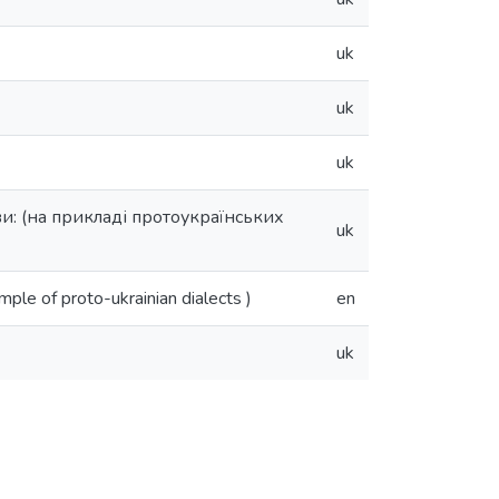
uk
uk
uk
ви: (на прикладі протоукраїнських
uk
ample of proto-ukrainian dialects )
en
uk