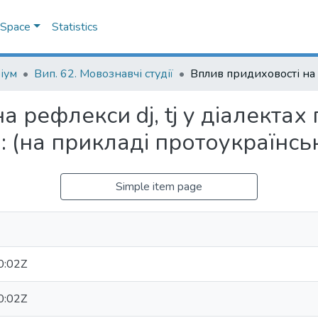
DSpace
Statistics
іум
Вип. 62. Мовознавчі студії
 рефлекси dj, tj у діалектах 
: (на прикладі протоукраїнсь
Simple item page
0:02Z
0:02Z