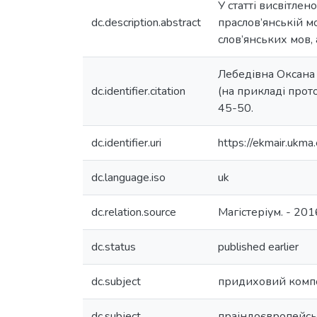
У статті висвітлен
dc.description.abstract
праслов’янській м
слов’янських мов,
Лебедівна Оксана Я
dc.identifier.citation
(на прикладі протоу
45-50.
dc.identifier.uri
https://ekmair.uk
dc.language.iso
uk
dc.relation.source
Магістеріум. - 2016
dc.status
published earlier
dc.subject
придиховий комп
dc.subject
праіндоєвропейськ