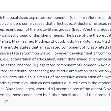
th the palatalized aspirated component h (< dh, th) influence on th
so considers some causes that affect special clusters’ reflexes in 
represent each of the proto-Slavic groups (East, West and South).
rical background of this phenomenon. The base of the theoretical 
eillet, Max Fasmer, Mychailo Zhovtobriuch, Vira Kolomiets, Vladi
The article states that an aspirated component of IE aspirated st
passive state in Common Slavic. However, development of Commo
s, e.g., acceleration of articulation, which determined divergence 
se of the inherited (IE) aspirated component of Common Slavic d 
lized labiodental consonant j; the middle articulation rises not on
l sibilants but also is a result of progressive assimilation of h’ wi
dic system evolution causes various dj, tj reflexes in the modern 
all Slavic languages, where dʹhʹj becomes one of the oldest Slavic 
ecially those conditioned by further modifications of their prosodi
uage.