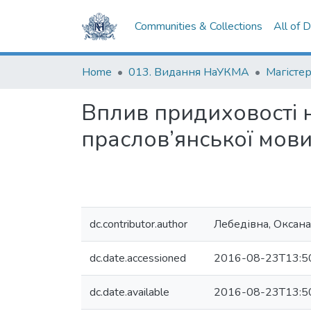
Communities & Collections
All of 
Home
013. Видання НаУКМА
Магістер
Вплив придиховості на
праслов’янської мови
dc.contributor.author
Лебедівна, Оксана
dc.date.accessioned
2016-08-23T13:5
dc.date.available
2016-08-23T13:5