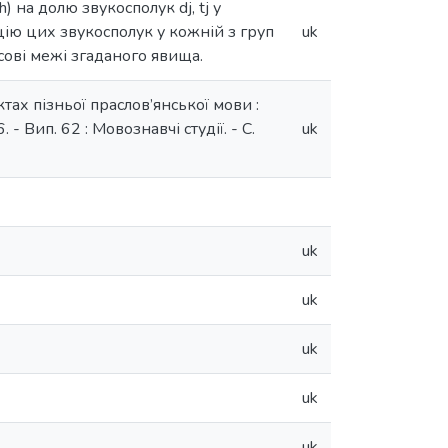
) на долю звукосполук dj, tj у
цію цих звукосполук у кожній з груп
uk
сові межі згаданого явища.
тах пізньої праслов’янської мови :
 - Вип. 62 : Мовознавчі студії. - С.
uk
uk
uk
uk
uk
uk