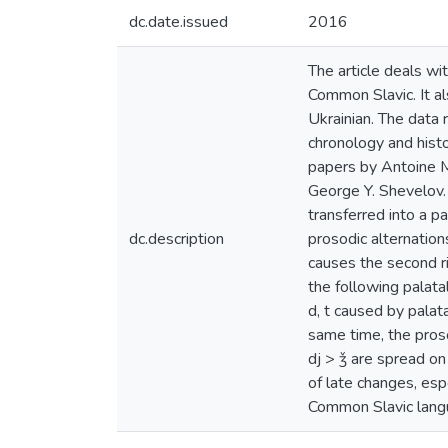
dc.date.issued
2016
The article deals wi
Common Slavic. It al
Ukrainian. The data 
chronology and histo
papers by Antoine M
George Y. Shevelov. 
transferred into a 
dc.description
prosodic alternation
causes the second ri
the following palata
d, t caused by palata
same time, the proso
dj > ǯ are spread on 
of late changes, esp
Common Slavic lang