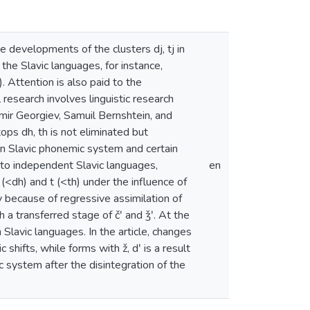
e developments of the clusters dj, tj in
the Slavic languages, for instance,
 Attention is also paid to the
research involves linguistic research
mir Georgiev, Samuil Bernshtein, and
ops dh, th is not eliminated but
n Slavic phonemic system and certain
into independent Slavic languages,
en
(<dh) and t (<th) under the influence of
ly because of regressive assimilation of
th a transferred stage of čʹ and ǯʹ. At the
Slavic languages. In the article, changes
shifts, while forms with ž, dʹ is a result
c system after the disintegration of the