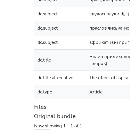
dc.subject
звукосполуки dj, tj
dc.subject
праслов’янська мо
dc.subject
африкативні пригол
Вплив придиховості
dc.title
говірок)
dc.title.alternative
The effect of aspirat
dc.type
Article
Files
Original bundle
Now showing
1 - 1 of 1