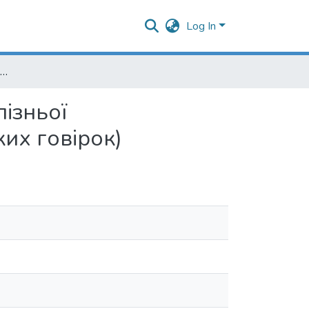
Log In
Вплив придиховості на рефлекси dj, tj у діалектах пізньої праслов’янської мови: (на прикладі протоукраїнських говірок)
пізньої
ких говірок)