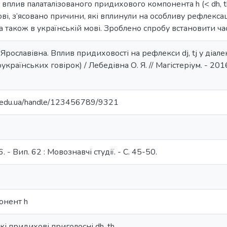
о вплив палаталізованого придихового компонента h (< dh, th
ові, з’ясовано причини, які вплинули на особливу рефлекса
 а також в українській мові. Зроблено спробу встановити ча
рославівна. Вплив придиховості на рефлекси dj, tj у діалек
країнських говірок) / Лебедівна О. Я. // Магістеріум. - 2016.
ma.edu.ua/handle/123456789/9321
. - Вип. 62 : Мовознавчі студії. - С. 45-50.
онент h
і придихові приголосні dh, th