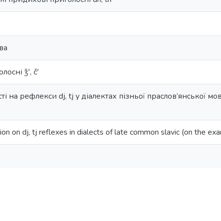
ва
осні ǯʹ, čʹ
 на рефлекси dj, tj у діалектах пізньої праслов’янської мо
ion on dj, tj reflexes in dialects of late common slavic (on the ex