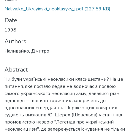
Nalivajko_Ukrayinski_neoklasyky_i.pdf
(227.59 KB)
Date
1998
Authors
Наливайко, Дмитро
Abstract
Чи були українські неокласики класицистами? На це
питання, яке постало ледве не водночас з появою
самого українського неокласицизму, давалися різні
відповіді — від категоричних заперечень до
однозначних стверджень. Перше з цих полярних
суджень висловив Ю. Шерех (Шевельов) у статті під
промовистою назвою "Легенда про український
неокласицизм", де заперечується існування не тільки