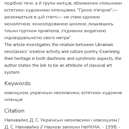
подібної течії, а й групи митців, зближених спільними
естетико-художніми інтенціями. "Гроно п’ятірне",—
резюмується в цій статті,— не стало єдиною
монолітною, консолідованою школою, лишившись
тільки гуртком приятелів, з’єднаних видатною
індивідуальністю свого метра”.
The article investigates the relation between Ukrainian
neoclassics’ creative activity and culture poetry. Examining
their heritage in both diachronic and synchronic aspects, the
author states the link to be an attribute of classical art
system.
Keywords
класицизм
,
українські неокласики
,
естетико-художня
інтенція
Citation
Наливайко Д. С. Українські неокласики і класицизм /
Д. С. Наливайко // Наукові записки НаУКМА. - 1998. -