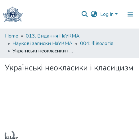
Log In
Communities
Home
013. Видання НаУКМА
&
Наукові записки НаУКМА
004: Філологія
Collections
Українські неокласики і класицизм
All of DSpace
Українські неокласики і класицизм
Statistics
Loading...
Files