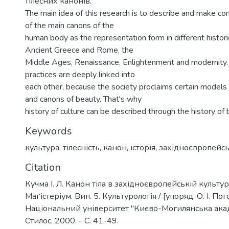
тілесних канонів.
The main idea of this research is to describe and make co
of the main canons of the
human body as the representation form in different historic
Ancient Greece and Rome, the
Middle Ages, Renaissance, Enlightenment and modernity.
practices are deeply linked into
each other, because the society proclaims certain models
and canons of beauty. That's why
history of culture can be described through the history of
Keywords
культура
,
тілесність
,
канон
,
історія
,
західноєвропейсь
Citation
Кучма І. Л. Канон тіла в західноєвропейській культурі /
Маґістеріум. Вип. 5. Культурологія / [упоряд. О. І. Пог
Національний університет "Києво-Могилянська академ
Стилос, 2000. - С. 41-49.