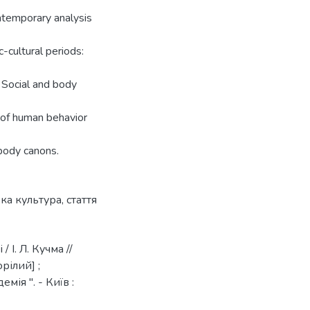
ntemporary analysis
-cultural periods:
 Social and body
 of human behavior
 body canons.
ка культура
,
стаття
 І. Л. Кучма //
орілий] ;
ія ". - Київ :