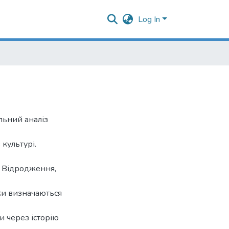
Log In
льний аналіз
 культурі.
, Відродження,
ики визначаються
и через історію