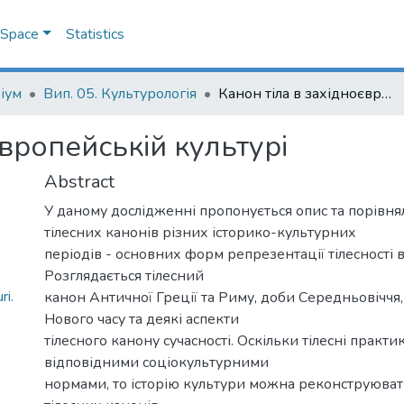
DSpace
Statistics
іум
Вип. 05. Культурологія
Канон тіла в західноєвропейській культурі
європейській культурі
Abstract
У даному дослідженні пропонується опис та порівня
тілесних канонів різних історико-культурних
періодів - основних форм репрезентації тілесності в
Розглядається тілесний
ri.
канон Античної Греції та Риму, доби Середньовіччя
Нового часу та деякі аспекти
тілесного канону сучасності. Оскільки тілесні практ
відповідними соціокультурними
нормами, то історію культури можна реконструюват