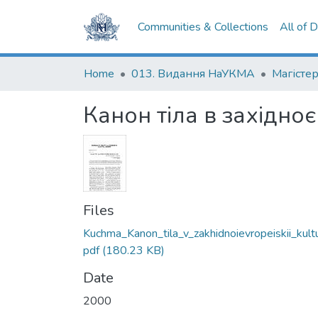
Communities & Collections
All of 
Home
013. Видання НаУКМА
Магістер
Канон тіла в західно
Files
Kuchma_Kanon_tila_v_zakhidnoievropeiskii_kultu
pdf
(180.23 KB)
Date
2000