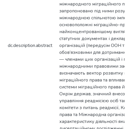
міжнародного міграційного пра
запропоновано під ними розум
міжнародною спільнотою імпер
основоположні міграційно-прав
найконцентрованішому вигляді 
статутних документах і деклар
dc.description.abstract
організацій (передусім ООН та 
обов’язковими для дотримання
— членами цих організацій і га
міжнародними правовими засоб
визначають вектор розвитку н
міграційного права та впливают
системи міграційного права й з
Окрім держав, значний внесок 
управління реадмісією осіб так
комітети з питань реадмісії, Ко
права та Міжнародна організація
характеристику діяльності яких
дисертаційному дослідженні. З 