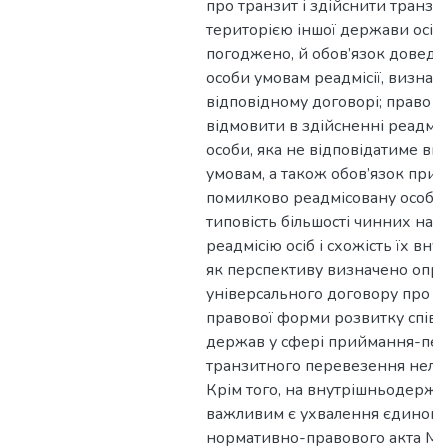
про транзит і здійснити транз
територією іншої держави осіб,
погоджено, й обов’язок доведе
особи умовам реадмісії, визнач
відповідному договорі; право 
відмовити в здійсненні реадмісі
особи, яка не відповідатиме в
умовам, а також обов’язок при
помилково реадмісовану особу. 
типовість більшості чинних на с
реадмісію осіб і схожість їх вн
як перспективу визначено опр
універсального договору про ре
правової форми розвитку співр
держав у сфері приймання-пер
транзитного перевезення нелег
Крім того, на внутрішньодержа
важливим є ухвалення єдиного
нормативно-правового акта Мі