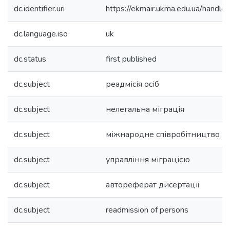
dc.identifier.uri
https://ekmair.ukma.edu.ua/han
dc.language.iso
uk
dc.status
first published
dc.subject
реадмісія осіб
dc.subject
нелегальна міграція
dc.subject
міжнародне співробітництво
dc.subject
управління міграцією
dc.subject
автореферат дисертації
dc.subject
readmission of persons