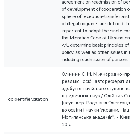
agreement on readmission of perso
of development of cooperation of t
sphere of reception-transfer and tr
of illegal migrants are defined. In add
important to adopt the single codifi
the Migration Code of Ukraine on d
will determine basic principles of t
policy, as well as other issues in th
including readmission of persons.
Олійник С. М. Міжнародно-пра
реадмісії осіб : автореферат дис
здобуття наукового ступеня ка
юридичних наук / Олійник Світ
dc.identifier.citation
[наук. кер. Радзівілл Олександр
во освіти і науки України, Нац. 
Могилянська академія". - Київ : 
19 с.