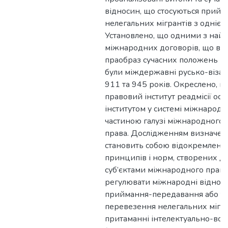
відносин, що стосуються прий
нелегальних мігрантів з однієї 
Установлено, що одними з най
міжнародних договорів, що вкл
праобраз сучасних положень щод
були міждержавні русько-візан
911 та 945 років. Окреслено, 
правовий інститут реадмісії осі
інститутом у системі міжнародн
частиною галузі міжнародного 
права. Дослідженням визначено
становить собою відокремлену 
принципів і норм, створених 
суб’єктами міжнародного права
регулювати міжнародні відноси
приймання-передавання або т
перевезення нелегальних мігра
притаманні інтелектуально-вол