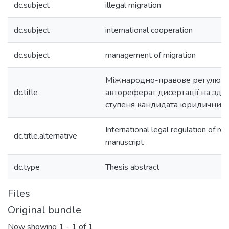
dc.subject
illegal migration
dc.subject
international cooperation
dc.subject
management of migration
Міжнародно-правове регулюванн
dc.title
автореферат дисертації на здо
ступеня кандидата юридичних 
International legal regulation of re
dc.title.alternative
manuscript
dc.type
Thesis abstract
Files
Original bundle
Now showing
1 - 1 of 1