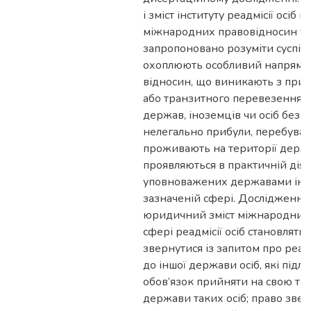
і зміст інституту реадмісії осіб п
міжнародних правовідносин у 
запропоновано розуміти суспіль
охоплюють особливий напрям
відносин, що виникають з при
або транзитного перевезення о
держав, іноземців чи осіб без г
нелегально прибули, перебуваю
проживають на території держа
проявляються в практичній діяль
уповноважених державами інст
зазначеній сфері. Дослідження
юридичний зміст міжнародних 
сфері реадмісії осіб становлять
звернутися із запитом про реад
до іншої держави осіб, які підля
обов’язок прийняти на свою тер
держави таких осіб; право звер