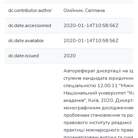
dc.contributor.author
Олійник, Світлана
dc.date.accessioned
2020-01-14T10:58:56Z
dc.date.available
2020-01-14T10:58:56Z
dc.date.issued
2020
Автореферат дисертації на здо
ступеня кандидата юридичних 
спеціальністю 12.00.11 "Міжна
Національний університет "Ки
академія", Київ, 2020. Дисерта
монографічним дослідженням,
проблемам становлення та роз
правового інституту реадмісії ос
практиці міжнародного права. 
проаналізовані витоки та сучас