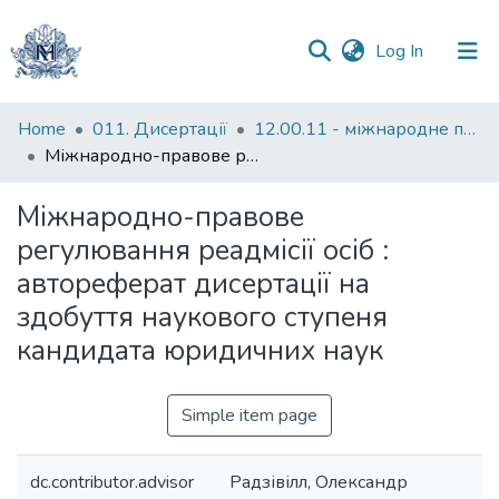
(current)
Log In
Communities
Home
011. Дисертації
12.00.11 - міжнародне право
&
Міжнародно-правове регулювання реадмісії осіб : автореферат дисертації на здобуття наукового ступеня кандидата юридичних наук
Collections
Міжнародно-правове
All of DSpace
регулювання реадмісії осіб :
автореферат дисертації на
Statistics
здобуття наукового ступеня
кандидата юридичних наук
Simple item page
dc.contributor.advisor
Радзівілл, Олександр