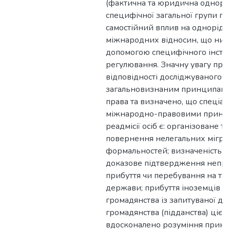
(фактична та юридична однорідн
специфічної загальної групи по
самостійний вплив на однорідн
міжнародних відносин, що ним
допомогою специфічного інсти
регулювання. Значну увагу при
відповідності досліджуваного і
загальновизнаним принципам 
права та визначено, що спеціа
міжнародно-правовими принци
реадмісії осіб є: організоване т
повернення нелегальних мігра
формальностей; визначеність ст
доказове підтвердження непр
прибуття чи перебування на тер
держави; прибуття іноземців чи
громадянства із запитуваної д
громадянства (підданства) цієї 
вдосконалено розуміння принц