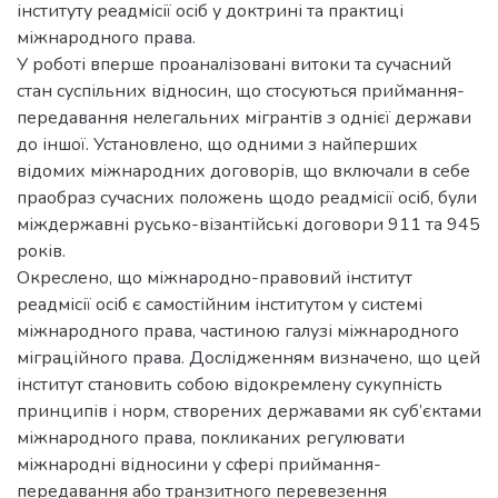
інституту реадмісії осіб у доктрині та практиці
міжнародного права.
У роботі вперше проаналізовані витоки та сучасний
стан суспільних відносин, що стосуються приймання-
передавання нелегальних мігрантів з однієї держави
до іншої. Установлено, що одними з найперших
відомих міжнародних договорів, що включали в себе
праобраз сучасних положень щодо реадмісії осіб, були
міждержавні русько-візантійські договори 911 та 945
років.
Окреслено, що міжнародно-правовий інститут
реадмісії осіб є самостійним інститутом у системі
міжнародного права, частиною галузі міжнародного
міграційного права. Дослідженням визначено, що цей
інститут становить собою відокремлену сукупність
принципів і норм, створених державами як суб’єктами
міжнародного права, покликаних регулювати
міжнародні відносини у сфері приймання-
передавання або транзитного перевезення