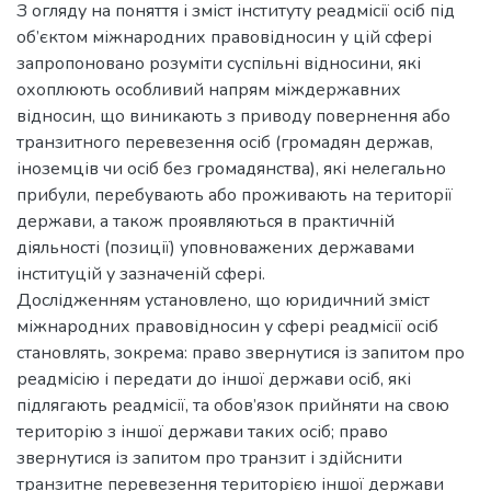
З огляду на поняття і зміст інституту реадмісії осіб під
об’єктом міжнародних правовідносин у цій сфері
запропоновано розуміти суспільні відносини, які
охоплюють особливий напрям міждержавних
відносин, що виникають з приводу повернення або
транзитного перевезення осіб (громадян держав,
іноземців чи осіб без громадянства), які нелегально
прибули, перебувають або проживають на території
держави, а також проявляються в практичній
діяльності (позиції) уповноважених державами
інституцій у зазначеній сфері.
Дослідженням установлено, що юридичний зміст
міжнародних правовідносин у сфері реадмісії осіб
становлять, зокрема: право звернутися із запитом про
реадмісію і передати до іншої держави осіб, які
підлягають реадмісії, та обов’язок прийняти на свою
територію з іншої держави таких осіб; право
звернутися із запитом про транзит і здійснити
транзитне перевезення територією іншої держави