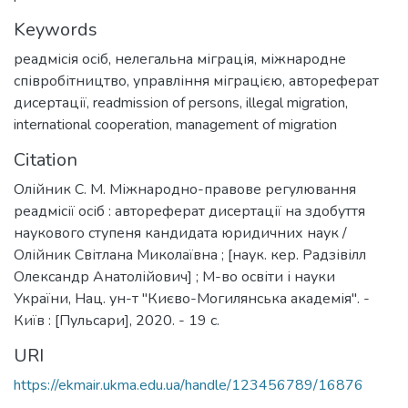
Keywords
реадмісія осіб
,
нелегальна міграція
,
міжнародне
співробітництво
,
управління міграцією
,
автореферат
дисертації
,
readmission of persons
,
illegal migration
,
international cooperation
,
management of migration
Citation
Олійник С. М. Міжнародно-правове регулювання
реадмісії осіб : автореферат дисертації на здобуття
наукового ступеня кандидата юридичних наук /
Олійник Світлана Миколаївна ; [наук. кер. Радзівілл
Олександр Анатолійович] ; М-во освіти і науки
України, Нац. ун-т "Києво-Могилянська академія". -
Київ : [Пульсари], 2020. - 19 с.
URI
https://ekmair.ukma.edu.ua/handle/123456789/16876