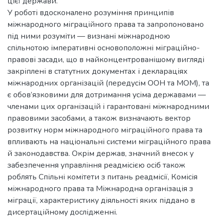
цієї держави.
У роботі вдосконалено розуміння принципів
міжнародного міграційного права та запропоновано
під ними розуміти — визнані міжнародною
спільнотою імперативні основоположні міграційно-
правові засади, що в найконцентрованішому вигляді
закріплені в статутних документах і деклараціях
міжнародних організацій (передусім ООН та МОМ), та
є обов’язковими для дотримання усіма державами —
членами цих організацій і гарантовані міжнародними
правовими засобами, а також визначають вектор
розвитку норм міжнародного міграційного права та
впливають на національні системи міграційного права
й законодавства. Окрім держав, значний внесок у
забезпечення управління реадмісією осіб також
роблять Спільні комітети з питань реадмісії, Комісія
міжнародного права та Міжнародна організація з
міграції, характеристику діяльності яких піддано в
дисертаційному дослідженні.