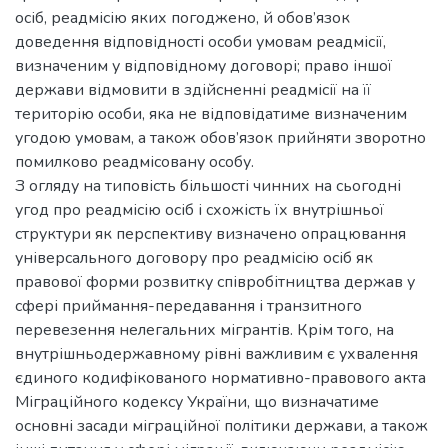
осіб, реадмісію яких погоджено, й обов’язок
доведення відповідності особи умовам реадмісії,
визначеним у відповідному договорі; право іншої
держави відмовити в здійсненні реадмісії на її
територію особи, яка не відповідатиме визначеним
угодою умовам, а також обов’язок прийняти зворотно
помилково реадмісовану особу.
З огляду на типовість більшості чинних на сьогодні
угод про реадмісію осіб і схожість їх внутрішньої
структури як перспективу визначено опрацювання
універсального договору про реадмісію осіб як
правової форми розвитку співробітництва держав у
сфері приймання-передавання і транзитного
перевезення нелегальних мігрантів. Крім того, на
внутрішньодержавному рівні важливим є ухвалення
єдиного кодифікованого нормативно-правового акта
Міграційного кодексу України, що визначатиме
основні засади міграційної політики держави, а також