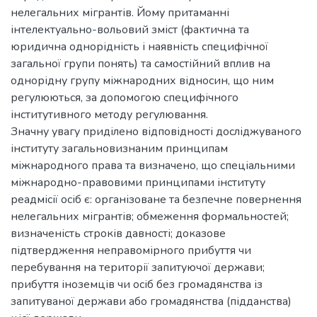
нелегальних мігрантів. Йому притаманні
інтелектуально-вольовий зміст (фактична та
юридична однорідність і наявність специфічної
загальної групи понять) та самостійний вплив на
однорідну групу міжнародних відносин, що ним
регулюються, за допомогою специфічного
інститутивного методу регулювання.
Значну увагу приділено відповідності досліджуваного
інституту загальновизнаним принципам
міжнародного права та визначено, що спеціальними
міжнародно-правовими принципами інституту
реадмісії осіб є: організоване та безпечне повернення
нелегальних мігрантів; обмеження формальностей;
визначеність строків давності; доказове
підтвердження неправомірного прибуття чи
перебування на території запитуючої держави;
прибуття іноземців чи осіб без громадянства із
запитуваної держави або громадянства (підданства)