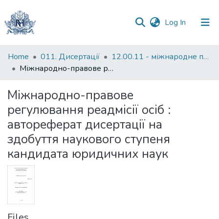
(current)
Log In
Communities
Home
011. Дисертації
12.00.11 - міжнародне право
&
Міжнародно-правове регулювання реадмісії осіб : автореферат дисертації на здобуття наукового ступеня кандидата юридичних наук
Collections
Міжнародно-правове
All of DSpace
регулювання реадмісії осіб :
автореферат дисертації на
Statistics
здобуття наукового ступеня
кандидата юридичних наук
Files