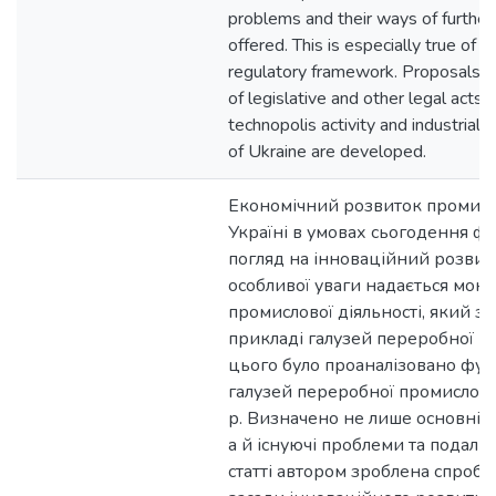
problems and their ways of further 
offered. This is especially true of t
regulatory framework. Proposals f
of legislative and other legal acts 
technopolis activity and industrial p
of Ukraine are developed.
Економічний розвиток промисл
Україні в умовах сьогодення ф
погляд на інноваційний розвиток
особливої уваги надається моні
промислової діяльності, який з
прикладі галузей переробної п
цього було проаналізовано фу
галузей переробної промислово
р. Визначено не лише основні т
а й існуючі проблеми та подаль
статті автором зроблена спроба