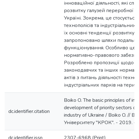
інноваційної діяльності, які сп
розвитку галузей переробної п
Україні. Зокрема, це стосується
технополісів та індустріальних 
їх основні тенденції розвитку,
запропоновано шляхи подальш
функціонування. Особливо це с
нормативно-правового забезпе
Розроблено пропозиції щодо в
законодавчих та інших нормат
актів з питань діяльності техноп
індустріальних парків на терито
Boiko O. The basic principles of inn
development of priority sectors of
dc.identifier.citation
industry of Ukraine / Boiko O. // 
Університету "КРОК". - 2019. - 
dc.identifier.issn
2307-6968 (Print)