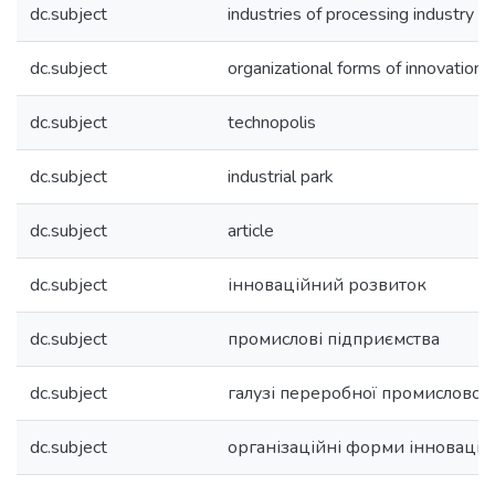
dc.subject
industries of processing industry
dc.subject
organizational forms of innovation a
dc.subject
technopolis
dc.subject
industrial park
dc.subject
article
dc.subject
інноваційний розвиток
dc.subject
промислові підприємства
dc.subject
галузі переробної промисловост
dc.subject
організаційні форми інноваційн