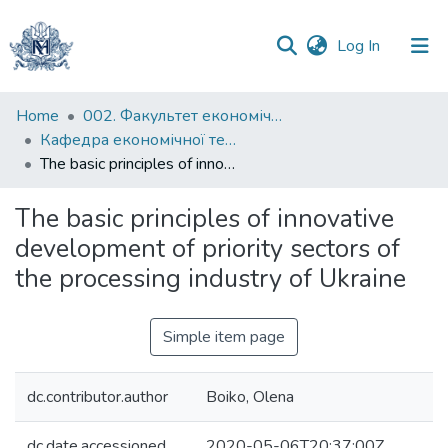
(current)
Log In
Communities
Home
002. Факультет економічних наук
&
Кафедра економічної теорії
Collections
The basic principles of innovative development of priority sectors of the processing industry of Ukraine
All of DSpace
The basic principles of innovative
development of priority sectors of
Statistics
the processing industry of Ukraine
Simple item page
dc.contributor.author
Boiko, Olena
dc.date.accessioned
2020-05-06T20:37:00Z