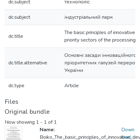
dc.subject
технополіс
dc.subject
індустріальний парк
The basic principles of innovative
dc.title
priority sectors of the processing i
Основні засади інноваційного 
dc.title.alternative
пріоритетних галузей переробн
України
dc.type
Article
Files
Original bundle
Now showing
1 - 1 of 1
Name:
Down
Boiko_The_basic_principles_of_innovative_de
load