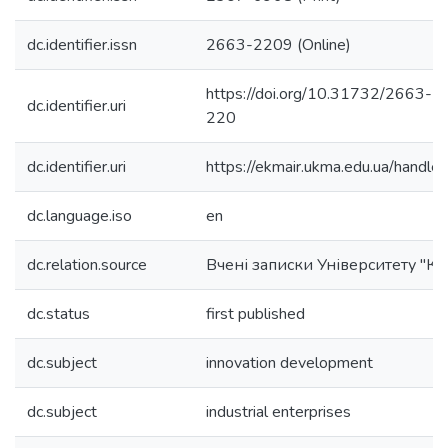
dc.identifier.issn
2663-2209 (Online)
https://doi.org/10.31732/2663
dc.identifier.uri
220
dc.identifier.uri
https://ekmair.ukma.edu.ua/han
dc.language.iso
en
dc.relation.source
Вчені записки Університету "К
dc.status
first published
dc.subject
innovation development
dc.subject
industrial enterprises