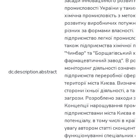
засади інноваційного розвитку
промисловості України у таких с
хімічна промисловість з метою 
розвитку виробничих потужнос
різних за формами власності. З
підприємство легкої промисловос
також підприємства хімічної пр
"Чинбар" та "Борщагівський хім
фармацевтичний завод". В робо
моніторинг діяльності означен
dc.description.abstract
підприємств переробної сфери
території міста Києва. Визначено
сторони їхньої діяльності, а та
загрози. Розроблено заходи з
Концепції нарощування проми
підприємствами міста Києва ек
потенціалу, в тому числі в краї
увагу автором статті сконцентр
функціонуванні спеціальних фо