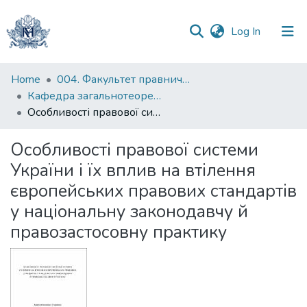
(current)
Log In
Communities
Home
004. Факультет правничих наук
&
Кафедра загальнотеоретичного правознавства та публічного права
Collections
Особливості правової системи України і їх вплив на втілення європейських правових стандартів у національну законодавчу й правозастосовну практику
All of DSpace
Особливості правової системи
України і їх вплив на втілення
Statistics
європейських правових стандартів
у національну законодавчу й
правозастосовну практику