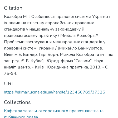
Citation
Козюбра М. І. Особливості правової системи України і
їх вплив на втілення європейських правових
стандартів у національну законодавчу й
правозастосовну практику / Микола Козюбра //
Проблеми застосування міжнародних стандартів у
правовій системі України / [Михайло Баймуратов,
Вільям Е. Батлер, Гарі Борн, Микола Козюбра та ін. ; під
заг. ред. Є. Б. Кубка] ; Юрид. фірма "Салком", Наук.-
аналіт. центр. - Київ : Юридична практика, 2013. - С.
75-94.
URI
https://ekmair.ukma.edu.ua/handle/123456789/37325
Collections
Кафедра загальнотеоретичного правознавства та
публічного права