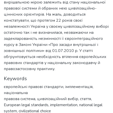
вирішальною мірою залежить від стану національної
правової системи й обраних нею цивілізаційно-
ціннісних орієнтирів. На жаль, доводиться
констатувати, що протягом 22 років своєї
незалежності Україна у своєму цивілізаційному виборі
остаточно так і не визначилася, незважаючи на
задекларованість незмінності її євроінтеграційного
курсу в Законі України «Про засади внутрішньої і
зовнішньої політики» від 01.07.2010 р. У статті
обгрунтовується необхідність втілення європейських
правових стандартів у національну законодавчу й
правозастосовну практику.
Keywords
європейські правові стандарти
,
імплементація
,
національна
правова система
,
цивілізаційний вибір
,
стаття
,
European legal standards
,
implementation
,
national legal
system
,
civilizational choice