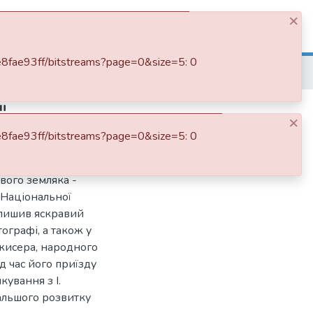
×
Log In
8e8fae93ff/bitstreams?page=0&size=5: 0
"
×
8e8fae93ff/bitstreams?page=0&size=5: 0
ня Івана
вого земляка -
 Національної
залишив яскравий
тографі, а також у
ежисера, народного
д час його приїзду
кування з І.
альшого розвитку