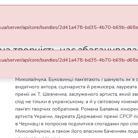
DSpace
Statistics
a.edu.ua/server/api/core/bundles/2d41a478-bd35-4b70-b69b-d6
атр
Кіно-Театр. 2008. №3
Роман Балаян: "Спільна творчість нас збагачувала"
на творчість нас збагачувала
a.edu.ua/server/api/core/bundles/2d41a478-bd35-4b70-b69b-d6
Abstract
2008 року виповнюється 67 років від дня народжен
Миколайчука. Буковинці пам’ятають і шанують ім`я с
видатного актора, сценариста й режисера, лауреата
премії ім. Т. Шевченка, заслуженого артиста, який 
слід не тільки в українському, а й у світовому кінема
пам’яті творчих побратимів. Романа Балаяна, кінор
артиста України, лауреата Державної премії СРСР пі
в Чернівці я попросив поділитися спогадами про спіл
Миколайчуком, а також його власним баченням под