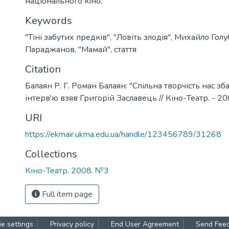
національного кіно.
Keywords
"Тіні забутих предків"
,
"Ловіть злодія"
,
Михайло Голу
Параджанов
,
"Мамай"
,
стаття
Citation
Балаян Р. Г. Роман Балаян: "Спільна творчість нас зба
інтерв'ю взяв Григорій Заславець // Кіно-Театр. - 2008
URI
https://ekmair.ukma.edu.ua/handle/123456789/31268
Collections
Кіно-Театр. 2008. №3
Full item page
e settings
Privacy policy
End User Agreement
Send Fee