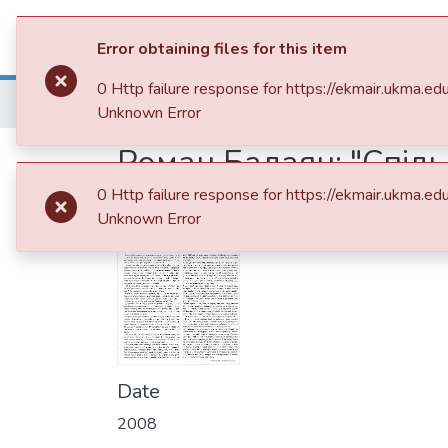
Communities & Collections
All of 
Error obtaining files for this item
0 Http failure response for https://ekmair.ukm
Home
013. Видання НаУКМА
Кіно-Те
Unknown Error
Роман Балаян: "Спіль
0 Http failure response for https://ekmair.ukm
Unknown Error
Date
2008