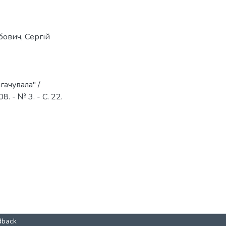
бович
,
Сергій
гачувала" /
. - № 3. - С. 22.
dback