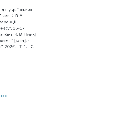
нд в українських
ічик К. В. //
ференції
несу", 15-17
рапкіна, К. В. Пічик]
ія" [та ін.]. -
2026. - Т. 1. - С.
тва