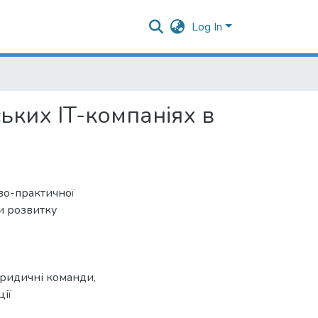
Log In
ого часу
ьких IT-компаніях в
во-практичної
и розвитку
юридичні команди
,
ії