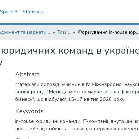
DSpace
Statistics
Менеджмент та маркетинг як фактори розвитку бізнесу : матеріали ІV Міжнародної науково-практичної конференції 15-17 квітня 2026 р.
Том 1
Формування in-house юридичних команд в українських IT-компаніях в умовах воєнн
 юридичних команд в українс
у
Abstract
Матеріали доповіді учасників IV Міжнародної науко
конференції "Менеджмент та маркетинг як фактор
бізнесу", що відбулася 15-17 квітня 2026 року.
Keywords
in-house юридичні команди
,
IT-компанії
,
внутрішні 
воєнний час
,
стійкість ІТ-галузі
,
матеріали конференц