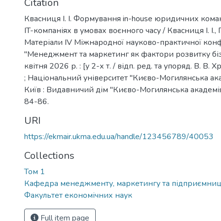
Citation
Квасниця І. І. Формування in-house юридичних кома
IT-компаніях в умовах воєнного часу / Квасниця І. І., П
Матеріали ІV Міжнародної науково-практичної кон
"Менеджмент та маркетинг як фактори розвитку біз
квітня 2026 р. : [у 2-х т. / відп. ред. та упоряд. В. В. Х
; Національний університет "Києво-Могилянська академ
Київ : Видавничий дім "Києво-Могилянська академія", 
84-86.
URI
https://ekmair.ukma.edu.ua/handle/123456789/40053
Collections
Том 1
Кафедра менеджменту, маркетингу та підприємниц
Факультет економічних наук
Full item page