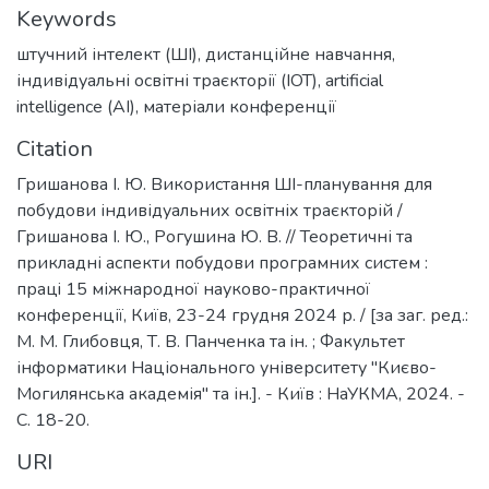
Keywords
штучний інтелект (ШІ)
,
дистанційне навчання
,
індивідуальні освітні траєкторії (ІОТ)
,
artificial
intelligence (AI)
,
матеріали конференції
Citation
Гришанова І. Ю. Використання ШІ-планування для
побудови індивідуальних освітніх траєкторій /
Гришанова І. Ю., Рогушина Ю. В. // Теоретичні та
прикладні аспекти побудови програмних систем :
працi 15 міжнародної науково-практичної
конференції, Київ, 23-24 грудня 2024 р. / [за заг. ред.:
М. М. Глибовця, Т. В. Панченка та iн. ; Факультет
інформатики Національного університету "Києво-
Могилянська академія" та ін.]. - Київ : НаУКМА, 2024. -
C. 18-20.
URI