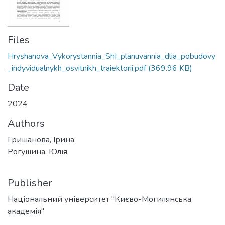
Files
Hryshanova_Vykorystannia_ShI_planuvannia_dlia_pobudovy
_indyvidualnykh_osvitnikh_traiektorii.pdf
(369.96 KB)
Date
2024
Authors
Гришанова, Ірина
Рогушина, Юлія
Publisher
Національний університет "Києво-Могилянська
академія"