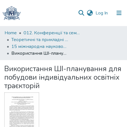
(current)
Log In
Communities
Home
012. Конференції та семінари НаУКМА
&
Теоретичні та прикладні аспекти побудови програмних систем
Collections
15 міжнародна науково-практична конференція
Використання ШІ-планування для побудови індивідуальних освітніх траєкторій
All of DSpace
Використання ШІ-планування для
Statistics
побудови індивідуальних освітніх
траєкторій