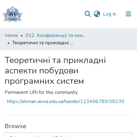
(current)
Log In
Communities
Home
012. Конференції та семінари НаУКМА
&
Теоретичні та прикладні аспекти побудови програмних систем
Collections
Теоретичні та прикладні
All of DSpace
аспекти побудови
Statistics
програмних систем
Permanent URI for this community
https://ekmair.ukma.edu.ua/handle/123456789/38239
Browse