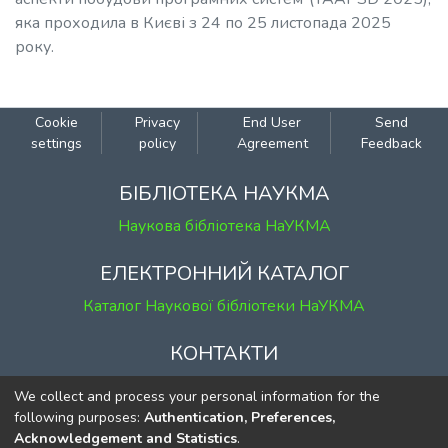
яка проходила в Києві з 24 по 25 листопада 2025
року.
Cookie
Privacy
End User
Send
settings
policy
Agreement
Feedback
БІБЛІОТЕКА НАУКМА
Наукова бібліотека НаУКМА
ЕЛЕКТРОННИЙ КАТАЛОГ
Каталог Наукової бібліотеки НаУКМА
КОНТАКТИ
м. Київ, вул. Григорія Сковороди, 2
We collect and process your personal information for the
к. 1, к. 120
following purposes:
Authentication, Preferences,
Acknowledgement and Statistics
.
тел.
(044) 463-69-31