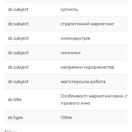
dc.subject
сутність
dc.subject
стратегічний маркетинг
dc.subject
кіноіндустрія
dc.subject
чинники
dc.subject
напрямки підприємства
dc.subject
магістерська робота
Особливості маркетингових стр
dc.title
ігрового кіно
dc.type
Other