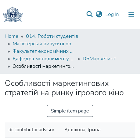
(current)
Log In
Communities
Home
014. Роботи студентів
&
Магістерські випускні роботи
Collections
Факультет економічних наук
Кафедра менеджменту, маркетингу та підприємництва
D5Маркетинг
All of DSpace
Особливості маркетингових стратегій на ринку ігрового кіно
Statistics
Особливості маркетингових
стратегій на ринку ігрового кіно
Simple item page
dc.contributor.advisor
Ковшова, Ірина