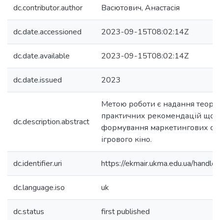
dc.contributor.author
Васютович, Анастасія
dc.date.accessioned
2023-09-15T08:02:14Z
dc.date.available
2023-09-15T08:02:14Z
dc.date.issued
2023
Метою роботи є надання теоре
практичних рекомендацій щод
dc.description.abstract
формування маркетингових стр
ігрового кіно.
dc.identifier.uri
https://ekmair.ukma.edu.ua/han
dc.language.iso
uk
dc.status
first published