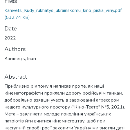
Files
Kanivets_Kudy_rukhatys_ukrainskomu_kino_pislia_viiny.pdf
(532.74 KB)
Date
2022
Authors
Канівець, Іван
Abstract
Приблизно рік тому я написав про те, як наші
кінематографісти проклали дорогу російськім танкам,
добровільно взявши участь в завоюванні агресором
нашого культурного простору ("Кіно-Театр" №5, 2021).
Мета – закликати молоде покоління українських
патріотів йти вчитися кіномистецтву, щоб при
наступній спробі росії захопити Україну ми змогли даті