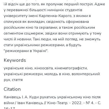
їй відсіч ще до того, як пролунає перший постріл. Адже
у переважної більшості нинішніх студентів
університету імені Карпенка-Карого, з якими я
спілкуюся як викладач, свідомість сформована
російським кіно та серіалами, а також російським
сегментом соцмереж, звідки вони отримують у тому
числі й новини. Такі люди, на мій погляд, не зможуть
стати українськими режисерами, а будуть
"режисерами в Україні".
Keywords
українське кіно
,
кіноосвіта
,
кінематографісти
,
українські режисери
,
молодь в кіно
,
волонтерський
рух
,
стаття
Citation
Канівець І. А. Куди рухатись українському кіно після
війни / Іван Канівець // Кіно-Театр. - 2022. - № 4. - C.
16-17.