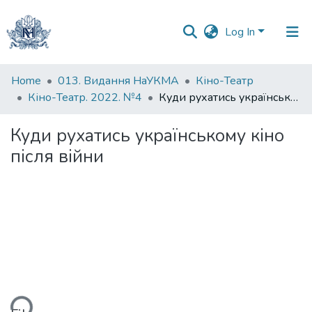
Log In
Communities
Home
013. Видання НаУКМА
Кіно-Театр
&
Кіно-Театр. 2022. №4
Куди рухатись українському кіно після війни
Collections
Куди рухатись українському кіно
All of DSpace
після війни
Statistics
ding...