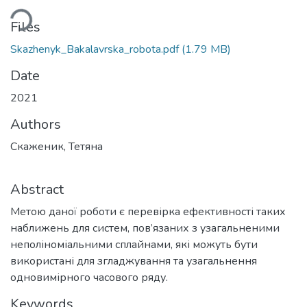
ding...
Files
Skazhenyk_Bakalavrska_robota.pdf
(1.79 MB)
Date
2021
Authors
Скаженик, Тетяна
Abstract
Метою даної роботи є перевірка ефективності таких
наближень для систем, пов’язаних з узагальненими
неполіноміальними сплайнами, які можуть бути
використані для згладжування та узагальнення
одновимірного часового ряду.
Keywords