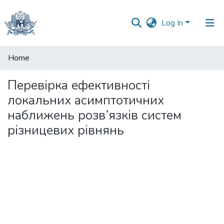
Log In
Communities
Home
&
Collections
Перевірка ефективності
локальних асимптотичних
All of DSpace
наближень розв’язків систем
різницевих рівнянь