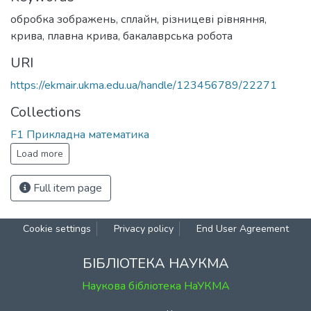
обробка зображень
,
сплайн
,
різницеві рівняння
,
крива
,
плавна крива
,
бакалаврська робота
URI
https://ekmair.ukma.edu.ua/handle/123456789/22271
Collections
F1 Прикладна математика
Load more
Full item page
Cookie settings
Privacy policy
End User Agreement
БІБЛІОТЕКА НАУКМА
Наукова бібліотека НаУКМА