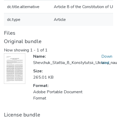
dc.title.alternative
Article 8 of the Constitution of Ukr
dc.type
Article
Files
Original bundle
Now showing
1 - 1 of 1
Name:
Down
Shevchuk_Stattia_8_Konstytutsii_Ukrainy_na
load
Size:
265.01 KB
Format:
Adobe Portable Document
Format
License bundle