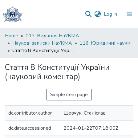
(current)
Log In
Communities
Home
013. Видання НаУКМА
&
Наукові записки НаУКМА
116: Юридичні науки
Collections
Стаття 8 Конституції України (науковий коментар)
All of DSpace
Стаття 8 Конституції України
(науковий коментар)
Statistics
Simple item page
dc.contributor.author
Шевчук, Станіслав
dc.date.accessioned
2024-01-22T07:18:00Z