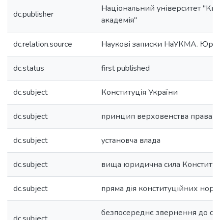
Національний університет "Ки
dc.publisher
академія"
dc.relation.source
Наукові записки НаУКМА. Юри
dc.status
first published
dc.subject
Конституція України
dc.subject
принцип верховенства права
dc.subject
установча влада
dc.subject
вища юридична сила Конституц
dc.subject
пряма дія конституційних норм
безпосереднє звернення до суд
dc.subject