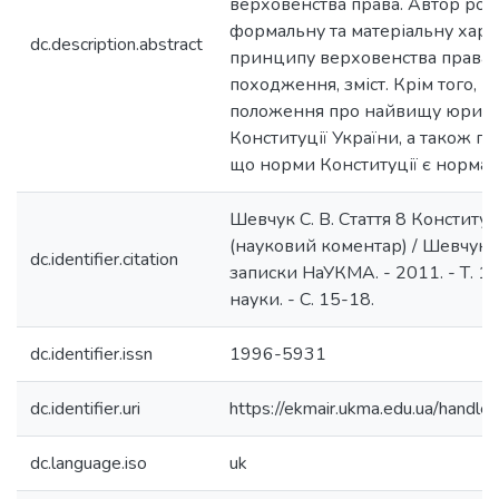
верховенства права. Автор роз
формальну та матеріальну хар
dc.description.abstract
принципу верховенства права, 
походження, зміст. Крім того, в
положення про найвищу юриди
Конституції України, а також п
що норми Конституції є нормами
Шевчук С. В. Стаття 8 Конституц
(науковий коментар) / Шевчук С.
dc.identifier.citation
записки НаУКМА. - 2011. - Т. 1
науки. - С. 15-18.
dc.identifier.issn
1996-5931
dc.identifier.uri
https://ekmair.ukma.edu.ua/han
dc.language.iso
uk