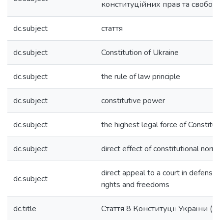
конституційних прав та свобод
dc.subject
стаття
dc.subject
Constitution of Ukraine
dc.subject
the rule of law principle
dc.subject
constitutive power
dc.subject
the highest legal force of Constitut
dc.subject
direct effect of constitutional norm
direct appeal to a court in defense 
dc.subject
rights and freedoms
dc.title
Стаття 8 Конституції України (