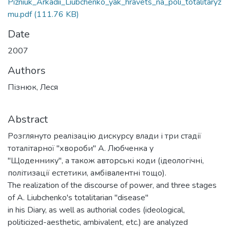
Pizniuk_Arkadii_Liubchenko_yak_hravets_na_poli_totalitaryz
mu.pdf
(111.76 KB)
Date
2007
Authors
Пізнюк, Леся
Abstract
Розглянуто реалізацію дискурсу влади і три стадії
тоталітарної "хвороби" А. Любченка у
"Щоденнику", а також авторські коди (ідеологічні,
політизації естетики, амбівалентні тощо).
The realization of the discourse of power, and three stages
of A. Liubchenko's totalitarian "disease"
in his Diary, as well as authorial codes (ideological,
politicized-aesthetic, ambivalent, etc.) are analyzed