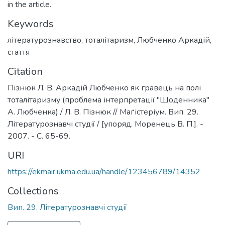
in the article.
Keywords
літературознавство
,
тоталітаризм
,
Любченко Аркадій
,
стаття
Citation
Пізнюк Л. В. Аркадій Любченко як гравець на полі
тоталітаризму (проблема інтерпретації "Щоденника"
А. Любченка) / Л. В. Пізнюк // Маґістеріум. Вип. 29.
Літературознавчі студії / [упоряд. Моренець В. П.]. -
2007. - С. 65-69.
URI
https://ekmair.ukma.edu.ua/handle/123456789/14352
Collections
Вип. 29. Літературознавчі студії