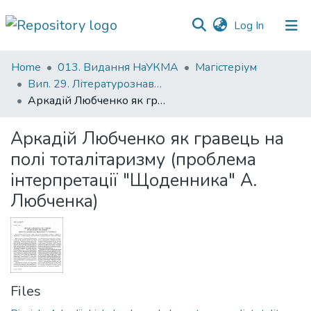
(current)
Log In
Communities
Home
013. Видання НаУКМА
Магістеріум
&
Вип. 29. Літературознавчі студії
Collections
Аркадій Любченко як гравець на полі тоталітаризму (проблема інтерпретації "Щоденника" А. Любченка)
All of DSpace
Аркадій Любченко як гравець на
полі тоталітаризму (проблема
Statistics
інтерпретації "Щоденника" А.
Любченка)
Files