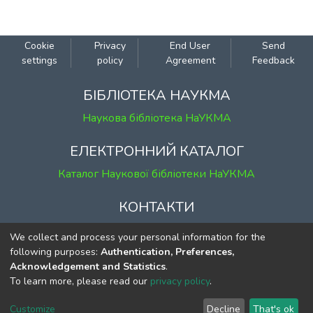
Cookie
Privacy
End User
Send
settings
policy
Agreement
Feedback
БІБЛІОТЕКА НАУКМА
Наукова бібліотека НаУКМА
ЕЛЕКТРОННИЙ КАТАЛОГ
Каталог Наукової бібліотеки НаУКМА
КОНТАКТИ
м. Київ, вул. Григорія Сковороди, 2
We collect and process your personal information for the
к. 1, к. 120
following purposes:
Authentication, Preferences,
Acknowledgement and Statistics
.
тел.
(044) 463-69-31
To learn more, please read our
privacy policy
.
ekmair@ukma.edu.ua
Customize
Decline
That's ok