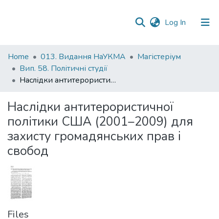
(current)
Log In
Communities
Home
013. Видання НаУКМА
Магістеріум
&
Вип. 58. Політичні студії
Collections
Наслідки антитерористичної політики США (2001–2009) для захисту громадянських прав і свобод
All of DSpace
Наслідки антитерористичної
політики США (2001–2009) для
Statistics
захисту громадянських прав і
свобод
Files