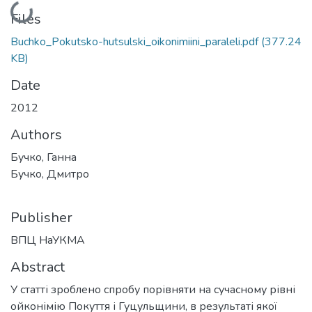
Loading...
Files
Buchko_Pokutsko-hutsulski_oikonimiini_paraleli.pdf
(377.24
KB)
Date
2012
Authors
Бучко, Ганна
Бучко, Дмитро
Publisher
ВПЦ НаУКМА
Abstract
У статті зроблено спробу порівняти на сучасному рівні
ойконімію Покуття і Гуцульщини, в результаті якої