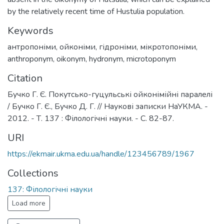
by the relatively recent time of Hustulia population.
Keywords
антропоніми
,
ойконіми
,
гідроніми
,
мікротопоніми
,
anthroponym
,
oikonym
,
hydronym
,
microtoponym
Citation
Бучко Г. Є. Покутсько-гуцульські ойконімійні паралелі
/ Бучко Г. Є., Бучко Д. Г. // Наукові записки НаУКМА. -
2012. - Т. 137 : Філологічні науки. - С. 82-87.
URI
https://ekmair.ukma.edu.ua/handle/123456789/1967
Collections
137: Філологічні науки
Load more