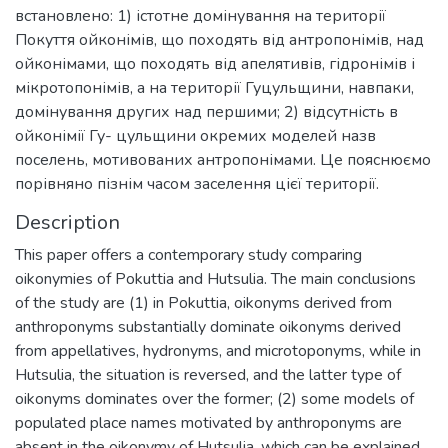
встановлено: 1) істотне домінування на території
Покуття ойконімів, що походять від антропонімів, над
ойконімами, що походять від апелятивів, гідронімів і
мікротопонімів, а на території Гуцульщини, навпаки,
домінування других над першими; 2) відсутність в
ойконімії Гу- цульщини окремих моделей назв
поселень, мотивованих антропонімами. Це пояснюємо
порівняно пізнім часом заселення цієї території.
Description
This paper offers a contemporary study comparing
oikonymies of Pokuttia and Hutsulia. The main conclusions
of the study are (1) in Pokuttia, oikonyms derived from
anthroponyms substantially dominate oikonyms derived
from appellatives, hydronyms, and microtoponyms, while in
Hutsulia, the situation is reversed, and the latter type of
oikonyms dominates over the former; (2) some models of
populated place names motivated by anthroponyms are
absent in the oikonymy of Hutsulia, which can be explained