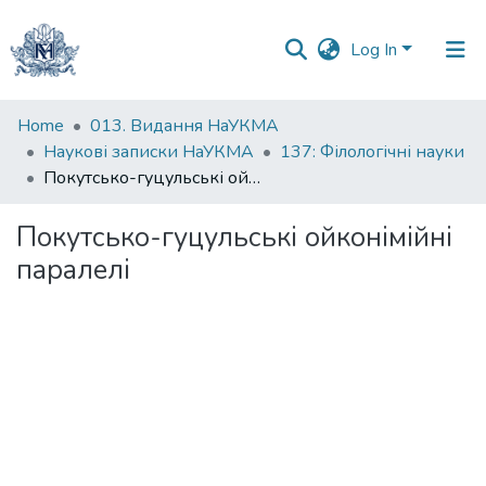
Log In
Communities
Home
013. Видання НаУКМА
&
Наукові записки НаУКМА
137: Філологічні науки
Collections
Покутсько-гуцульські ойконімійні паралелі
All of DSpace
Покутсько-гуцульські ойконімійні
паралелі
Statistics