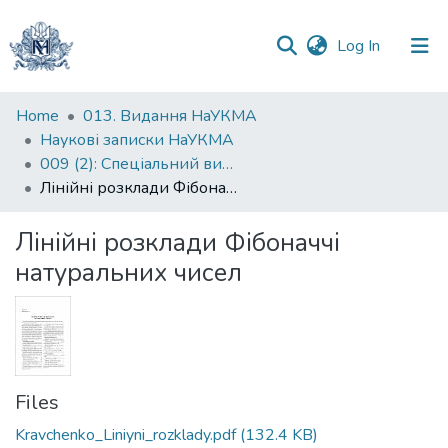
(current)
Log In
Communities
Home
013. Видання НаУКМА
&
Наукові записки НаУКМА
Collections
009 (2): Спеціальний випуск
Лінійні розклади Фібоначчі натуральних чисел
All of DSpace
Лінійні розклади Фібоначчі
Statistics
натуральних чисел
Files
Kravchenko_Liniyni_rozklady.pdf
(132.4 KB)