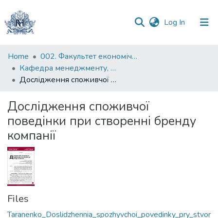
(current)
Log In
Communities
Home
002. Факультет економічних наук
&
Кафедра менеджменту, маркетингу та підприємництва
Collections
Дослідження споживчої поведінки при створенні бренду компанії
All of DSpace
Дослідження споживчої
поведінки при створенні бренду
Statistics
компанії
Files
Taranenko_Doslidzhennia_spozhyvchoi_povedinky_pry_stvor