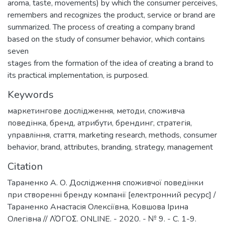
aroma, taste, movements) by which the consumer perceives,
remembers and recognizes the product, service or brand are
summarized. The process of creating a company brand
based on the study of consumer behavior, which contains
seven
stages from the formation of the idea of creating a brand to
its practical implementation, is purposed.
Keywords
маркетингове дослідження
,
методи
,
споживча
поведінка
,
бренд
,
атрибути
,
брендинг
,
стратегія
,
управління
,
стаття
,
marketing research
,
methods
,
consumer
behavior
,
brand
,
attributes
,
branding
,
strategy
,
management
Citation
Тараненко А. О. Дослідження споживчої поведінки
при створенні бренду компанії [електронний ресурс] /
Тараненко Анастасія Олексіївна, Ковшова Ірина
Олегівна // ΛΌГOΣ. ONLINE. - 2020. - № 9. - С. 1-9.