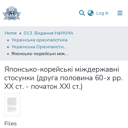
(current)
Log In
Communities
Home
013. Видання НаУКМА
&
Українська орієнталістика
Collections
Українська Орієнталістика. Випуск 7-8, 2013-2014
Японсько-корейські міждержавні стосунки (друга половина 60-х рр. ХХ ст. - початок ХХІ ст.)
All of DSpace
Японсько-корейські міждержавні
Statistics
стосунки (друга половина 60-х рр.
ХХ ст. - початок ХХІ ст.)
Files