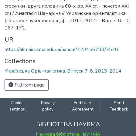
стосунки (друга половина 60-х рр. ХХ ст. - початок ХХІ
ст.) / Анастасія Шамаріна // Українська орієнталістика :
[збірник наукових праць]. - 2013-2014. - Вип. 7-8. - С.
167-172.
URI
https://ekmair.ukma.edu.ua/handle/123456789/7528
Collections
Українська Орієнталістика. Випуск 7-8, 2013-2014
Full item page
Cookie
Privacy
End User
Send
settings
policy
Agreement
Feedback
БІБЛІОТЕКА НАУКМА
Наукова бібліотека НаУКМА