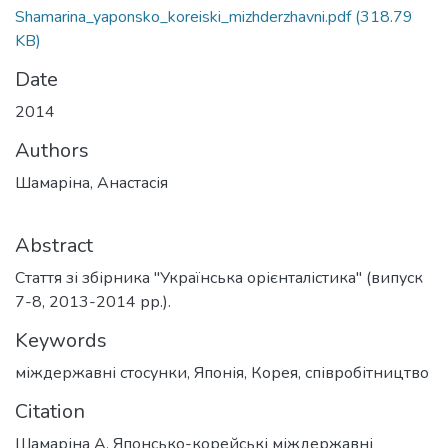
Shamarina_yaponsko_koreiski_mizhderzhavni.pdf
(318.79
KB)
Date
2014
Authors
Шамаріна, Анастасія
Abstract
Стаття зі збірника "Українська орієнталістика" (випуск
7-8, 2013-2014 рр.).
Keywords
міждержавні стосунки
,
Японія
,
Корея
,
співробітництво
Citation
Шамаріна А. Японсько-корейські міждержавні