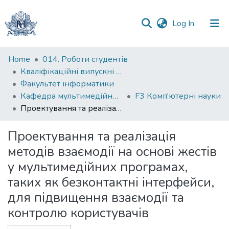
(current)
Log In
Communities
Home
014. Роботи студентів
&
Кваліфікаційні випускні роботи здобувачів вищої освіти бакалаврських програм
Collections
Факультет інформатики
Кафедра мультимедійних систем
F3 Комп'ютерні науки
All of DSpace
Проектування та реалізація методів взаємодії на основі жестів у мультимедійних програмах, таких як безконтактні інтерфейси, для підвищення взаємодії та контролю користувачів
Statistics
Проектування та реалізація
методів взаємодії на основі жестів
у мультимедійних програмах,
таких як безконтактні інтерфейси,
для підвищення взаємодії та
контролю користувачів