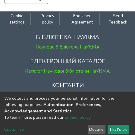
Cookie
Privacy
End User
Send
settings
policy
Agreement
Feedback
БІБЛІОТЕКА НАУКМА
Наукова бібліотека НаУКМА
ЕЛЕКТРОННИЙ КАТАЛОГ
Каталог Наукової бібліотеки НаУКМА
КОНТАКТИ
м. Київ, вул. Григорія Сковороди, 2
We collect and process your personal information for the
к. 1, к. 120
following purposes:
Authentication, Preferences,
Acknowledgement and Statistics
.
тел.
(044) 463-69-31
To learn more, please read our
privacy policy
.
ekmair@ukma.edu.ua
Customize
Decline
That's ok