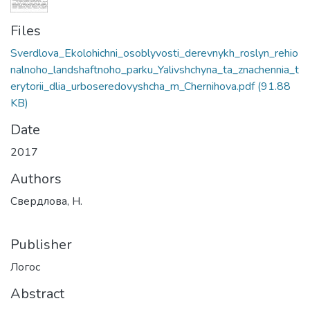
Files
Sverdlova_Ekolohichni_osoblyvosti_derevnykh_roslyn_rehio
nalnoho_landshaftnoho_parku_Yalivshchyna_ta_znachennia_t
erytorii_dlia_urboseredovyshcha_m_Chernihova.pdf
(91.88
KB)
Date
2017
Authors
Свердлова, Н.
Publisher
Логос
Abstract