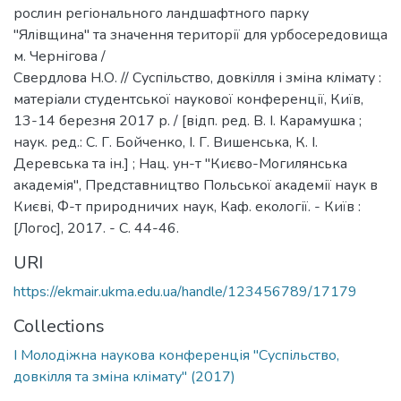
рослин регіонального ландшафтного парку
"Ялівщина" та значення території для урбосередовища
м. Чернігова /
Свердлова Н.О. // Суспільство, довкілля і зміна клімату :
матеріали студентської наукової конференції, Київ,
13-14 березня 2017 р. / [відп. ред. В. І. Карамушка ;
наук. ред.: С. Г. Бойченко, І. Г. Вишенська, К. І.
Деревська та ін.] ; Нац. ун-т "Києво-Могилянська
академія", Представництво Польської академії наук в
Києві, Ф-т природничих наук, Каф. екології. - Київ :
[Логос], 2017. - С. 44-46.
URI
https://ekmair.ukma.edu.ua/handle/123456789/17179
Collections
I Молодіжна наукова конференція "Суспільство,
довкілля та зміна клімату" (2017)