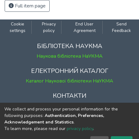
Full item page
Cookie
Privacy
End User
Send
settings
policy
Agreement
Feedback
БІБЛІОТЕКА НАУКМА
Наукова бібліотека НаУКМА
ЕЛЕКТРОННИЙ КАТАЛОГ
Каталог Наукової бібліотеки НаУКМА
КОНТАКТИ
м. Київ, вул. Григорія Сковороди, 2
We collect and process your personal information for the
к. 1, к. 120
following purposes:
Authentication, Preferences,
Acknowledgement and Statistics
.
тел.
(044) 463-69-31
To learn more, please read our
privacy policy
.
ekmair@ukma.edu.ua