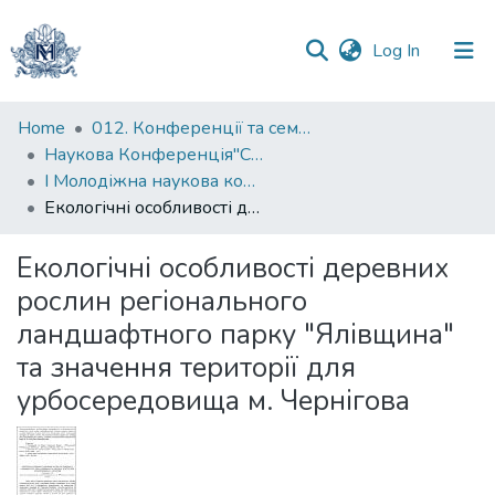
(current)
Log In
Communities
Home
012. Конференції та семінари НаУКМА
&
Наукова Конференція"Суспільство, довкілля та зміна клімату"
Collections
I Молодіжна наукова конференція "Суспільство, довкілля та зміна клімату" (2017)
Екологічні особливості деревних рослин регіонального ландшафтного парку "Ялівщина" та значення території для урбосередовища м. Чернігова
All of DSpace
Екологічні особливості деревних
Statistics
рослин регіонального
ландшафтного парку "Ялівщина"
та значення території для
урбосередовища м. Чернігова