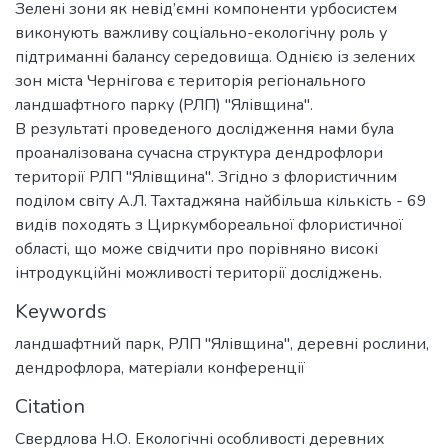
Зелені зони як невід’ємні компоненти урбосистем
виконують важливу соціально-екологічну роль у
підтриманні балансу середовища. Однією із зелених
зон міста Чернігова є територія регіонального
ландшафтного парку (РЛП) "Ялівщина".
В результаті проведеного дослідження нами була
проаналізована сучасна структура дендрофлори
території РЛП "Ялівщина". Згідно з флористичним
поділом світу А.Л. Тахтаджяна найбільша кількість - 69
видів походять з Циркумбореальної флористичної
області, що може свідчити про порівняно високі
інтродукційні можливості території досліджень.
Keywords
ландшафтний парк
,
РЛП "Ялівщина"
,
деревні рослини
,
дендрофлора
,
матеріали конференції
Citation
Свердлова Н.О. Екологічні особливості деревних