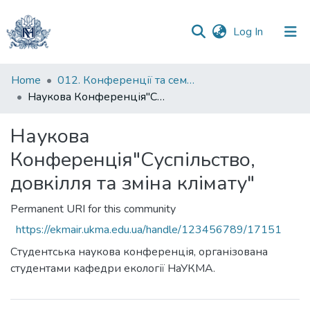
(current)
Log In
Communities
Home
012. Конференції та семінари НаУКМА
&
Наукова Конференція"Суспільство, довкілля та зміна клімату"
Collections
Наукова
All of DSpace
Конференція"Суспільство,
Statistics
довкілля та зміна клімату"
Permanent URI for this community
https://ekmair.ukma.edu.ua/handle/123456789/17151
Студентська наукова конференція, організована
студентами кафедри екології НаУКМА.