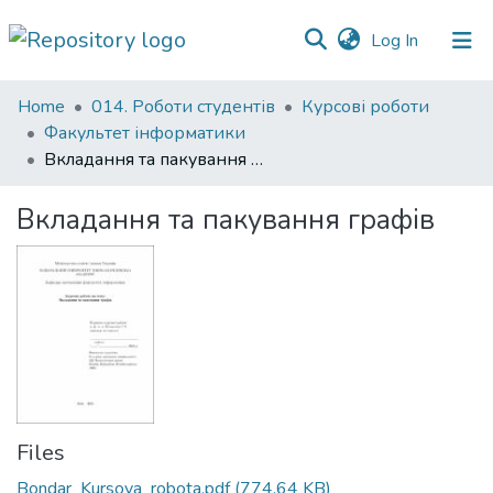
(current)
Log In
Communities
Home
014. Роботи студентів
Курсові роботи
&
Факультет інформатики
Collections
Вкладання та пакування графiв
All of DSpace
Вкладання та пакування графiв
Statistics
Files
Bondar_Kursova_robota.pdf
(774.64 KB)