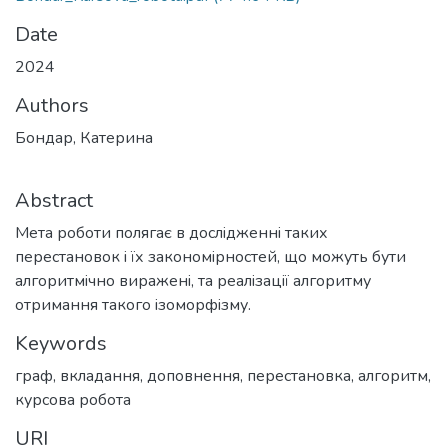
Date
2024
Authors
Бондар, Катерина
Abstract
Мета роботи полягає в дослiдженнi таких
перестановок i їх закономiрностей, що можуть бути
алгоритмiчно вираженi, та реалiзацiї алгоритму
отримання такого iзоморфiзму.
Keywords
граф
,
вкладання
,
доповнення
,
перестановка
,
алгоритм
,
курсова робота
URI