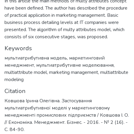
In this article the main methods of multy attributes concept
have been defined. The author has described the procedure
of practical application in marketing management. Basic
business process detailing levels at IT companies were
presented. The algorithm of multy attributes model, which
consists of six consecutive stages, was proposed.
Keywords
мультиатрибутивна модель
,
маркетинговий
менеджмент
,
мультиатрибутивне моделювання
,
multiattribute model
,
marketing management
,
multiattribute
modeling
Citation
Ковшова Ірина Олегівна. Застосування
мультиатрибутивної моделі у маркетинговому
менеджменті промислових підприємств / Ковшова І. О.
// Економіка. Менеджмент. Бізнес. - 2016. - № 2 (16). -
С. 84-90.