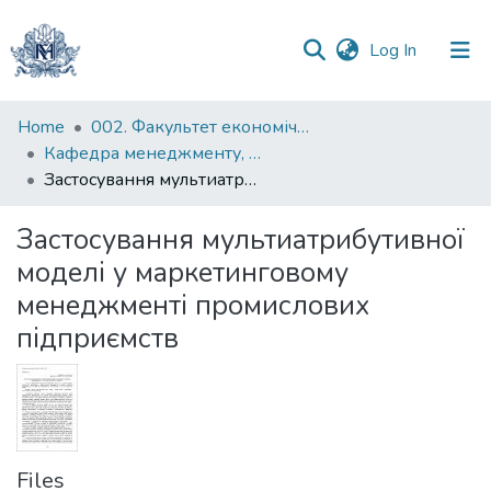
(current)
Log In
Communities
Home
002. Факультет економічних наук
&
Кафедра менеджменту, маркетингу та підприємництва
Collections
Застосування мультиатрибутивної моделі у маркетинговому менеджменті промислових підприємств
All of DSpace
Застосування мультиатрибутивної
моделі у маркетинговому
Statistics
менеджменті промислових
підприємств
Files