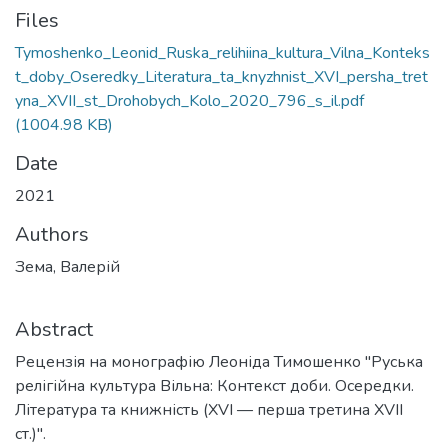
Files
Tymoshenko_Leonid_Ruska_relihiina_kultura_Vilna_Konteks
t_doby_Oseredky_Literatura_ta_knyzhnist_XVI_persha_tret
yna_XVII_st_Drohobych_Kolo_2020_796_s_il.pdf
(1004.98 KB)
Date
2021
Authors
Зема, Валерій
Abstract
Рецензія на монографію Леоніда Тимошенко "Руська
релігійна культура Вільна: Контекст доби. Осередки.
Література та книжність (XVI — перша третина XVII
ст.)".