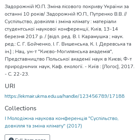
Задорожній Ю.П. Зміна лісового покриву України за
останні 10 років/ Задорожній Ю.П., Путренко В.В. //
Суспільство, довкілля і зміна клімату : матеріали
студентської наукової конференції, Київ, 13-14
березня 2017 р. / [відп. ред. В. І. Карамушка ; наук.
ред.: С. Г. Бойченко, І. Г. Вишенська, К. І. Деревська та
ін.] ; Нац. ун-т "Києво-Могилянська академія",
Представництво Польської академії наук в Києві, Ф-т
природничих наук, Каф. екології. - Київ : [Логос], 2017.
- С. 22-23.
URI
https://ekmair.ukma.edu.ua/handle/123456789/17188
Collections
I Молодіжна наукова конференція "Суспільство,
довкілля та зміна клімату" (2017)