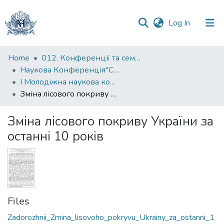
(current)
Log In
Communities
Home
012. Конференції та семінари НаУКМА
&
Наукова Конференція"Суспільство, довкілля та зміна клімату"
Collections
I Молодіжна наукова конференція "Суспільство, довкілля та зміна клімату" (2017)
Зміна лісового покриву України за останні 10 років
All of DSpace
Зміна лісового покриву України за
Statistics
останні 10 років
Files
Zadorozhnii_Zmina_lisovoho_pokryvu_Ukrainy_za_ostanni_1