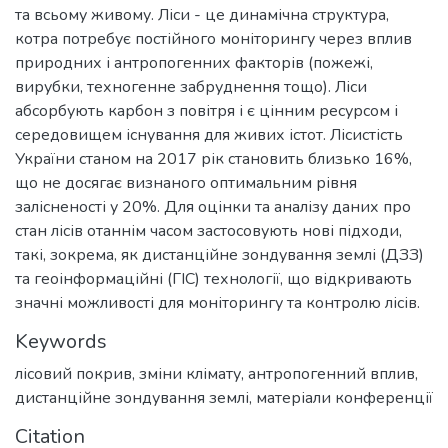
та всьому живому. Ліси - це динамічна структура,
котра потребує постійного моніторингу через вплив
природних і антропогенних факторів (пожежі,
вирубки, техногенне забруднення тощо). Ліси
абсорбують карбон з повітря і є цінним ресурсом і
середовищем існування для живих істот. Лісистість
України станом на 2017 рік становить близько 16%,
що не досягає визнаного оптимальним рівня
залісненості у 20%. Для оцінки та аналізу даних про
стан лісів отаннім часом застосовують нові підходи,
такі, зокрема, як дистанційне зондування землі (ДЗЗ)
та геоінформаційні (ГІС) технології, що відкривають
значні можливості для моніторингу та контролю лісів.
Keywords
лісовий покрив
,
зміни клімату
,
антропогенний вплив
,
дистанційне зондування землі
,
матеріали конференції
Citation